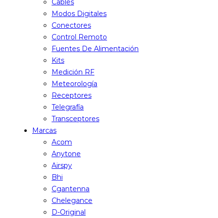
Cables
Modos Digitales
Conectores
Control Remoto
Fuentes De Alimentación
Kits
Medición RF
Meteorología
Receptores
Telegrafía
Transceptores
Marcas
Acom
Anytone
Airspy
Bhi
Cgantenna
Chelegance
D-Original