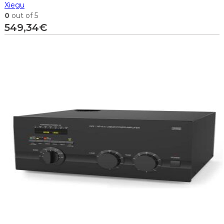
Xiegu
0
out of 5
549,34
€