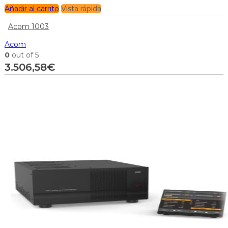
Añadir al carrito
Vista rápida
Acom 1003
Acom
0
out of 5
3.506,58
€