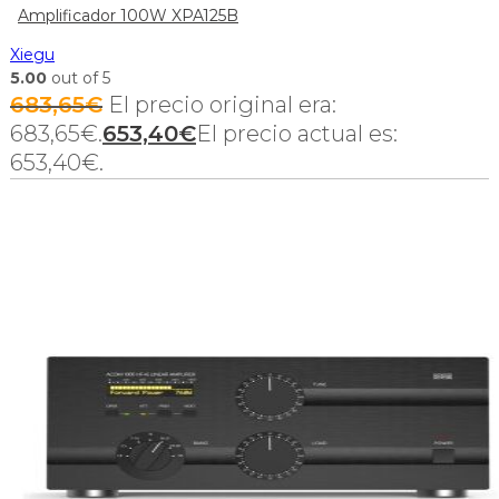
Amplificador 100W XPA125B
Xiegu
5.00
out of 5
683,65
€
El precio original era:
683,65€.
653,40
€
El precio actual es:
653,40€.