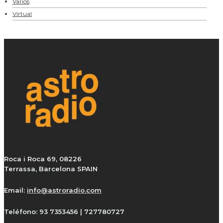
Varios
Virtual
Roca i Roca 69, 08226
Terrassa, Barcelona SPAIN
Email:
info@astroradio.com
Teléfono:
93 7353456 | 727780727