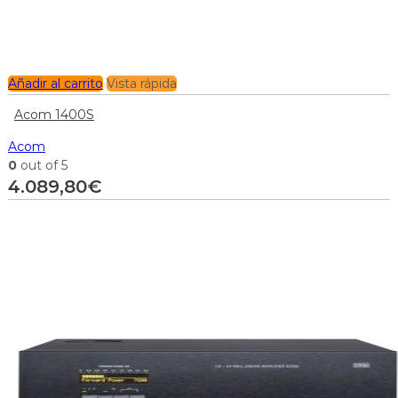
Añadir al carrito
Vista rápida
Acom 1400S
Acom
0
out of 5
4.089,80
€