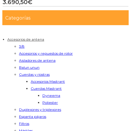
3.690,50
€
Categorías
Accesorios de antena
3/8
Accesorios y repuestos de rotor
Aisladores de antena
Balun unun
Cuerdas y riostras
Accesorios Mastrant
Cuerdas Mastrant
Dyneema
Poliester
Duplexores y triplexores
Espanta pájaros
Filtros
Mástiles