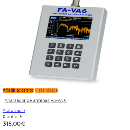
Añadir al carrito
Vista rápida
Analizador de antenas FA-VA 6
AstroRadio
0
out of 5
315,00
€