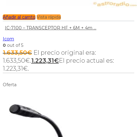
Añadir al carrito
Vista rápida
IC-7100 – TRANSCEPTOR HF + 6M + 4m ...
Icom
0
out of 5
1.633,50
€
El precio original era:
1.633,50€.
1.223,31
€
El precio actual es:
1.223,31€.
Oferta