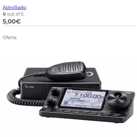
AstroRadio
0
out of 5
5,00
€
Oferta