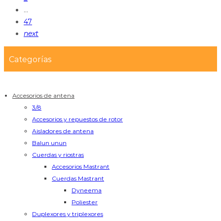
…
47
next
Categorías
Accesorios de antena
3/8
Accesorios y repuestos de rotor
Aisladores de antena
Balun unun
Cuerdas y riostras
Accesorios Mastrant
Cuerdas Mastrant
Dyneema
Poliester
Duplexores y triplexores