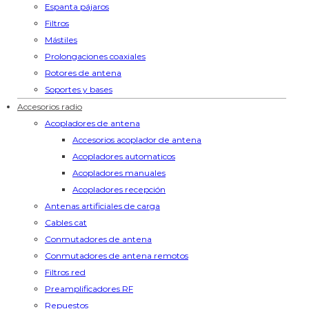
Espanta pájaros
Filtros
Mástiles
Prolongaciones coaxiales
Rotores de antena
Soportes y bases
Accesorios radio
Acopladores de antena
Accesorios acoplador de antena
Acopladores automaticos
Acopladores manuales
Acopladores recepción
Antenas artificiales de carga
Cables cat
Conmutadores de antena
Conmutadores de antena remotos
Filtros red
Preamplificadores RF
Repuestos