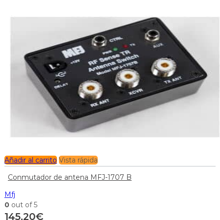
Añadir al carrito
Vista rápida
Conmutador de antena MFJ-1707 B
Mfj
0
out of 5
145,20
€