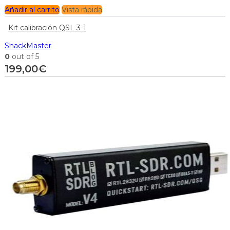
Añadir al carrito
Vista rápida
Kit calibración QSL 3-1
ShackMaster
0
out of 5
199,00
€