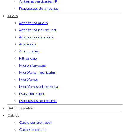
Antenas verticales HF
Repuestos de antenas
Audio
Accesorios audio
Accesorios heil sound
Adaptadores micro
Altavoces
Auriculares
Filtros dsp
Micro altavoces
Micrófono + auricular
Micrófonos
Micrófonos sobremesa
Pulsadores ptt
Repuestos heil sound
Baterías walkie
Cables
Cable control rotor
Cables coaxiales