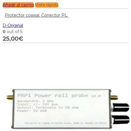
Añadir al carrito
Vista rápida
Protector coaxial. Conector PL.
D-Original
0
out of 5
25,00
€