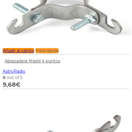
Añadir al carrito
Vista rápida
Abrazadera Mástil 4 puntos
AstroRadio
0
out of 5
9,68
€