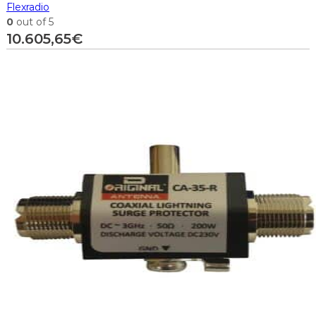
Flexradio
0
out of 5
10.605,65
€