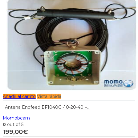
Añadir al carrito
Vista rápida
Antena Endfeed EF1040C -10-20-40 –...
Momobeam
0
out of 5
199,00
€