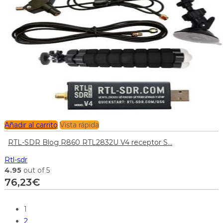
Añadir al carrito
Vista rápida
RTL-SDR Blog R860 RTL2832U V4 receptor S...
Rtl-sdr
4.95
out of 5
76,23
€
1
2