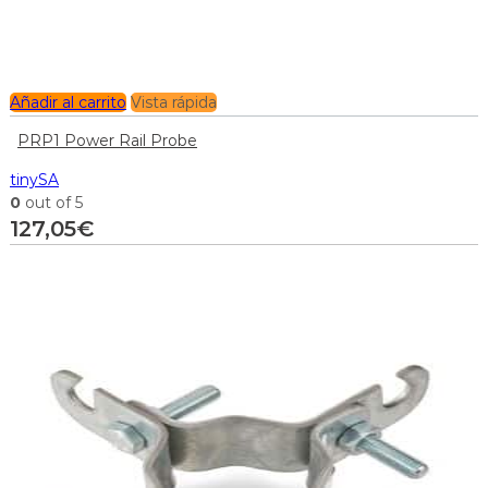
Añadir al carrito
Vista rápida
PRP1 Power Rail Probe
tinySA
0
out of 5
127,05
€