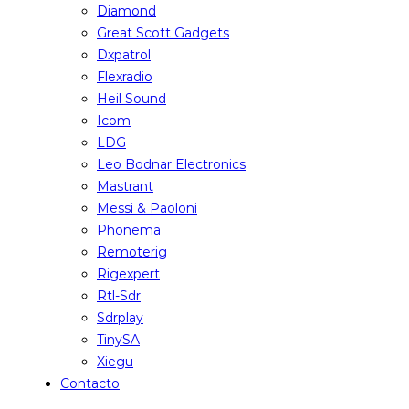
Diamond
Great Scott Gadgets
Dxpatrol
Flexradio
Heil Sound
Icom
LDG
Leo Bodnar Electronics
Mastrant
Messi & Paoloni
Phonema
Remoterig
Rigexpert
Rtl-Sdr
Sdrplay
TinySA
Xiegu
Contacto