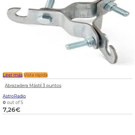
Leer más
Vista rápida
Abrazadera Mástil 3 puntos
AstroRadio
0
out of 5
7,26
€