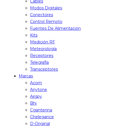
Cables
Modos Digitales
Conectores
Control Remoto
Fuentes De Alimentación
Kits
Medición RF
Meteorología
Receptores
Telegrafía
Transceptores
Marcas
Acom
Anytone
Airspy
Bhi
Cgantenna
Chelegance
D-Original