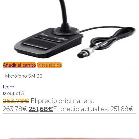
Añadir al carrito
Vista rápida
Micrófono SM-30
Icom
0
out of 5
263,78
€
El precio original era:
263,78€.
251,68
€
El precio actual es: 251,68€.