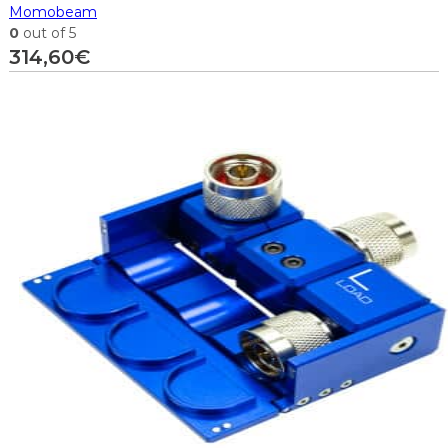
Momobeam
0
out of 5
314,60
€