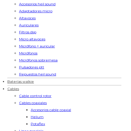
Accesorios heil sound
Adaptadores micro
Altavoces
Auriculares
Filtros dsp
Micro altavoces
Micrófono + auricular
Micrófonos
Micrófonos sobremesa
Pulsadores ptt
Repuestos heil sound
Baterías walkie
Cables
Cable control rotor
Cables coaxiales
Accesorios cable coaxial
Helium
Potaflex
Linea paralela