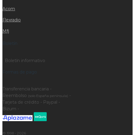
Acom
Flexradio
Mfj
Boletín
Boletín informativo
Formas de pago
Transferencia bancaria -
Reembolso
-
(solo España península)
Tarjeta de crédito - Paypal -
Bizum -
© 1998 - 2026