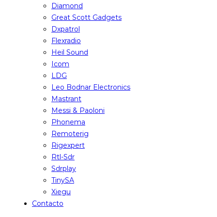
Diamond
Great Scott Gadgets
Dxpatrol
Flexradio
Heil Sound
Icom
LDG
Leo Bodnar Electronics
Mastrant
Messi & Paoloni
Phonema
Remoterig
Rigexpert
Rtl-Sdr
Sdrplay
TinySA
Xiegu
Contacto