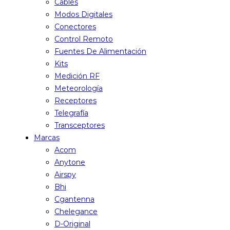
Cables
Modos Digitales
Conectores
Control Remoto
Fuentes De Alimentación
Kits
Medición RF
Meteorología
Receptores
Telegrafía
Transceptores
Marcas
Acom
Anytone
Airspy
Bhi
Cgantenna
Chelegance
D-Original