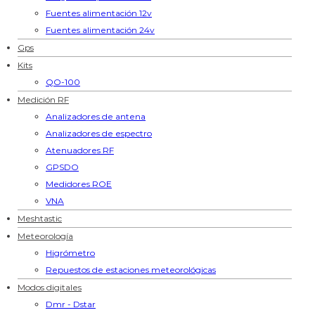
Fuentes alimentación 12v
Fuentes alimentación 24v
Gps
Kits
QO-100
Medición RF
Analizadores de antena
Analizadores de espectro
Atenuadores RF
GPSDO
Medidores ROE
VNA
Meshtastic
Meteorología
Higrómetro
Repuestos de estaciones meteorológicas
Modos digitales
Dmr - Dstar