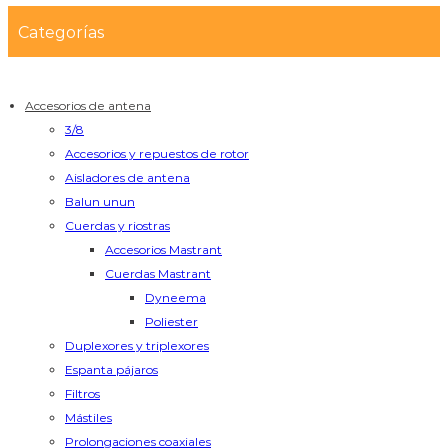
Categorías
Accesorios de antena
3/8
Accesorios y repuestos de rotor
Aisladores de antena
Balun unun
Cuerdas y riostras
Accesorios Mastrant
Cuerdas Mastrant
Dyneema
Poliester
Duplexores y triplexores
Espanta pájaros
Filtros
Mástiles
Prolongaciones coaxiales