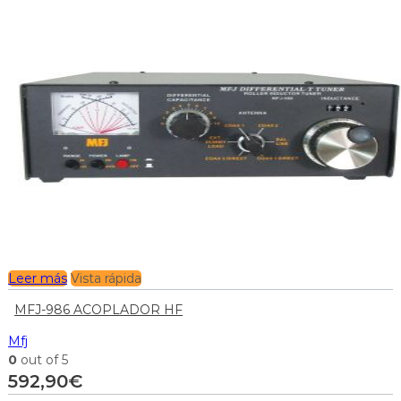
Leer más
Vista rápida
MFJ-986 ACOPLADOR HF
Mfj
0
out of 5
592,90
€