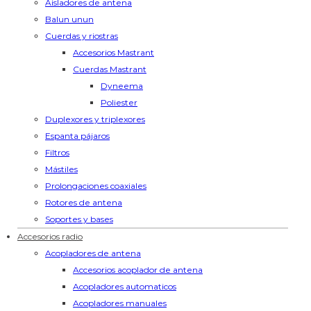
Aisladores de antena
Balun unun
Cuerdas y riostras
Accesorios Mastrant
Cuerdas Mastrant
Dyneema
Poliester
Duplexores y triplexores
Espanta pájaros
Filtros
Mástiles
Prolongaciones coaxiales
Rotores de antena
Soportes y bases
Accesorios radio
Acopladores de antena
Accesorios acoplador de antena
Acopladores automaticos
Acopladores manuales