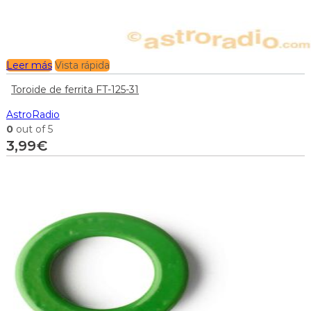
Leer más
Vista rápida
Toroide de ferrita FT-125-31
AstroRadio
0
out of 5
3,99
€