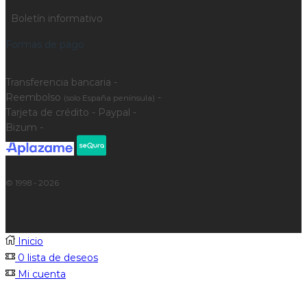
Boletín informativo
Formas de pago
Transferencia bancaria -
Reembolso
-
(solo España península)
Tarjeta de crédito - Paypal -
Bizum -
© 1998 - 2026
Inicio
0
lista de deseos
Mi cuenta