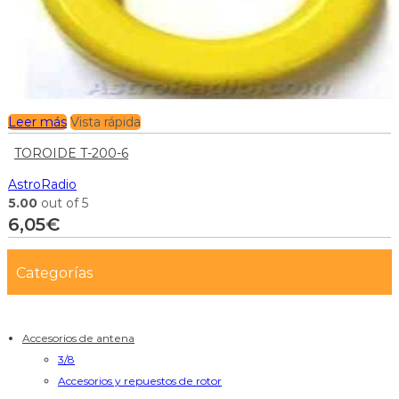
Leer más
Vista rápida
TOROIDE T-200-6
AstroRadio
5.00
out of 5
6,05
€
Categorías
Accesorios de antena
3/8
Accesorios y repuestos de rotor