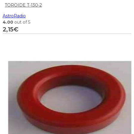
TOROIDE T-130-2
AstroRadio
4.00
out of 5
2,15
€