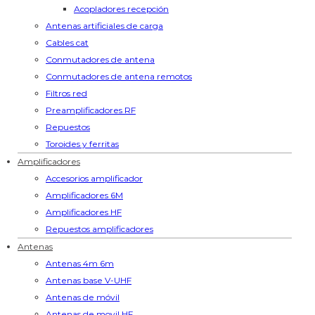
Acopladores recepción
Antenas artificiales de carga
Cables cat
Conmutadores de antena
Conmutadores de antena remotos
Filtros red
Preamplificadores RF
Repuestos
Toroides y ferritas
Amplificadores
Accesorios amplificador
Amplificadores 6M
Amplificadores HF
Repuestos amplificadores
Antenas
Antenas 4m 6m
Antenas base V-UHF
Antenas de móvil
Antenas de movil HF