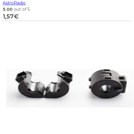
AstroRadio
5.00
out of 5
1,57
€