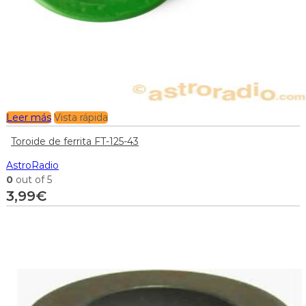
Leer más
Vista rápida
Toroide de ferrita FT-125-43
AstroRadio
0
out of 5
3,99
€