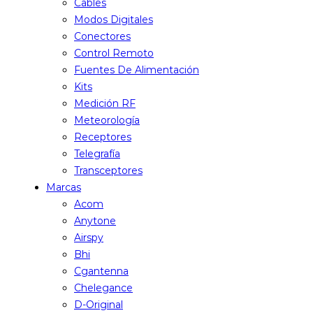
Cables
Modos Digitales
Conectores
Control Remoto
Fuentes De Alimentación
Kits
Medición RF
Meteorología
Receptores
Telegrafía
Transceptores
Marcas
Acom
Anytone
Airspy
Bhi
Cgantenna
Chelegance
D-Original