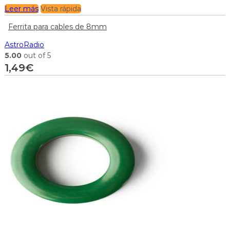
Leer más
Vista rápida
Ferrita para cables de 8mm
AstroRadio
5.00
out of 5
1,49
€