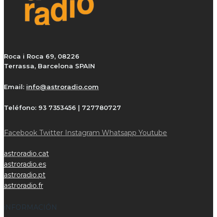
Roca i Roca 69, 08226
Terrassa, Barcelona SPAIN
Email:
info@astroradio.com
Teléfono:
93 7353456 | 727780727
Facebook
Twitter
Instagram
Whatsapp
Youtube
astroradio.cat
astroradio.es
astroradio.pt
astroradio.fr
iNFORMACIÓN