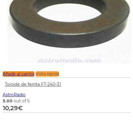
Añadir al carrito
Vista rápida
Toroide de ferrita FT-240-31
AstroRadio
5.00
out of 5
10,29
€