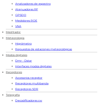
Analizadores de espectro
Atenuadores RF
GPSDO
Medidores ROE
VNA
Meshtastic
Meteorología
Higrómetro
Repuestos de estaciones meteorológicas
Modos digitales
Dmr - Dstar
Interfaces modos digitales
Receptores
Accesorios receptor
Receptores multibanda
Receptores SDR
Telegrafía
Decodificadores cw