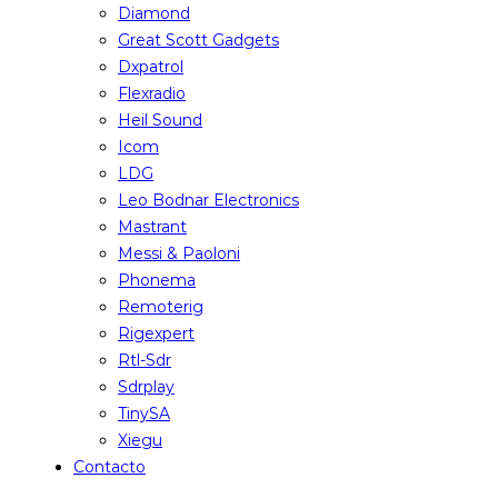
Diamond
Great Scott Gadgets
Dxpatrol
Flexradio
Heil Sound
Icom
LDG
Leo Bodnar Electronics
Mastrant
Messi & Paoloni
Phonema
Remoterig
Rigexpert
Rtl-Sdr
Sdrplay
TinySA
Xiegu
Contacto