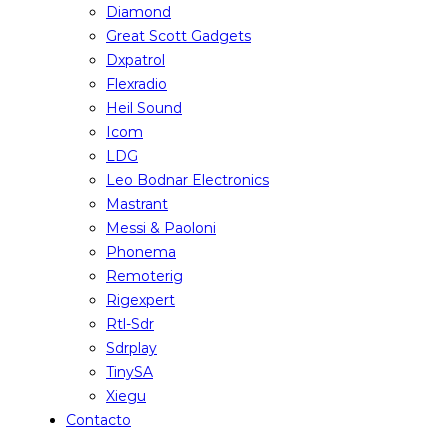
Diamond
Great Scott Gadgets
Dxpatrol
Flexradio
Heil Sound
Icom
LDG
Leo Bodnar Electronics
Mastrant
Messi & Paoloni
Phonema
Remoterig
Rigexpert
Rtl-Sdr
Sdrplay
TinySA
Xiegu
Contacto