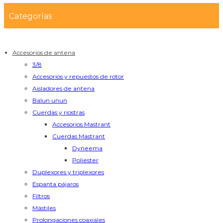
Categorías
Accesorios de antena
3/8
Accesorios y repuestos de rotor
Aisladores de antena
Balun unun
Cuerdas y riostras
Accesorios Mastrant
Cuerdas Mastrant
Dyneema
Poliester
Duplexores y triplexores
Espanta pájaros
Filtros
Mástiles
Prolongaciones coaxiales