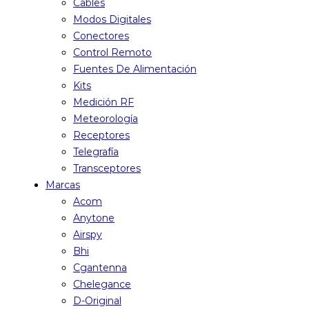
Cables
Modos Digitales
Conectores
Control Remoto
Fuentes De Alimentación
Kits
Medición RF
Meteorología
Receptores
Telegrafía
Transceptores
Marcas
Acom
Anytone
Airspy
Bhi
Cgantenna
Chelegance
D-Original