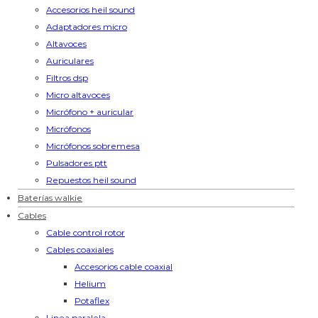
Accesorios heil sound
Adaptadores micro
Altavoces
Auriculares
Filtros dsp
Micro altavoces
Micrófono + auricular
Micrófonos
Micrófonos sobremesa
Pulsadores ptt
Repuestos heil sound
Baterías walkie
Cables
Cable control rotor
Cables coaxiales
Accesorios cable coaxial
Helium
Potaflex
Linea paralela