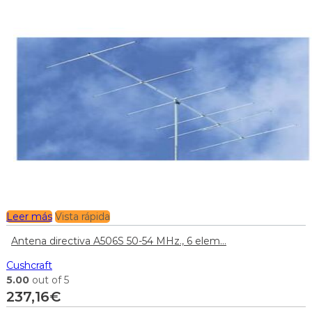
Leer más
Vista rápida
Antena directiva A506S 50-54 MHz., 6 elem...
Cushcraft
5.00
out of 5
237,16
€