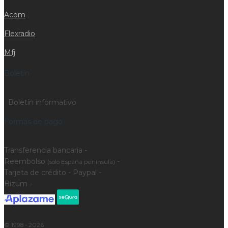
Acom
Flexradio
Mfj
Boletín
Boletín informativo
Formas de pago
Transferencia bancaria -
Reembolso
-
(solo España península)
Tarjeta de crédito - Paypal -
Bizum -
© 1998 - 2026