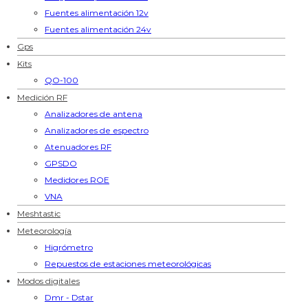
Fuentes alimentación 12v
Fuentes alimentación 24v
Gps
Kits
QO-100
Medición RF
Analizadores de antena
Analizadores de espectro
Atenuadores RF
GPSDO
Medidores ROE
VNA
Meshtastic
Meteorología
Higrómetro
Repuestos de estaciones meteorológicas
Modos digitales
Dmr - Dstar