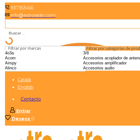
937353456
info@astroradio.com
Filtrar por marcas
Filtrar por categorías de pro
Català
English
Contacto
Entrar
Deseos
0