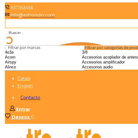
937353456
info@astroradio.com
Filtrar por marcas
Filtrar por categorías de pro
Català
English
Contacto
Entrar
Deseos
0