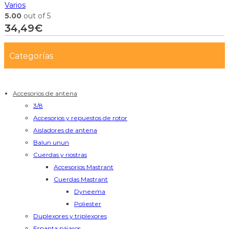
Varios
5.00
out of 5
34,49
€
Categorías
Accesorios de antena
3/8
Accesorios y repuestos de rotor
Aisladores de antena
Balun unun
Cuerdas y riostras
Accesorios Mastrant
Cuerdas Mastrant
Dyneema
Poliester
Duplexores y triplexores
Espanta pájaros