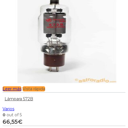
Leer más
Vista rápida
Lámpara 572B
Varios
0
out of 5
66,55
€