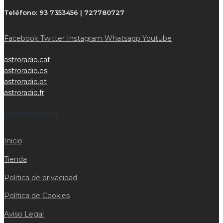
Teléfono:
93 7353456 | 727780727
Facebook
Twitter
Instagram
Whatsapp
Youtube
astroradio.cat
astroradio.es
astroradio.pt
astroradio.fr
iNFORMACIÓN
Inicio
Tienda
Politica de privacidad
Política de Cookies
Aviso Legal