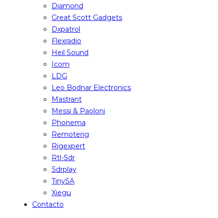
Diamond
Great Scott Gadgets
Dxpatrol
Flexradio
Heil Sound
Icom
LDG
Leo Bodnar Electronics
Mastrant
Messi & Paoloni
Phonema
Remoterig
Rigexpert
Rtl-Sdr
Sdrplay
TinySA
Xiegu
Contacto