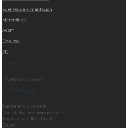
Fuentes de alimentacion
Meterología
Acom
Flexradio
Mfj
Boletín
Boletín informativo
Formas de pago
Transferencia bancaria -
Reembolso
-
(solo España península)
Tarjeta de crédito - Paypal -
Bizum -