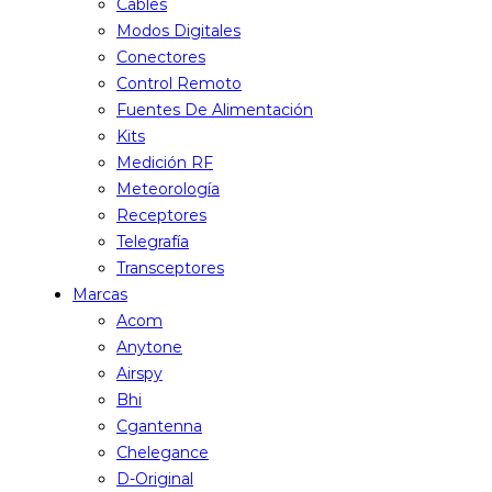
Cables
Modos Digitales
Conectores
Control Remoto
Fuentes De Alimentación
Kits
Medición RF
Meteorología
Receptores
Telegrafía
Transceptores
Marcas
Acom
Anytone
Airspy
Bhi
Cgantenna
Chelegance
D-Original