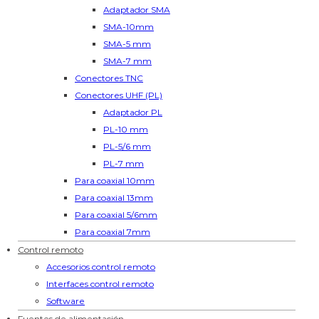
Adaptador SMA
SMA-10mm
SMA-5 mm
SMA-7 mm
Conectores TNC
Conectores UHF (PL)
Adaptador PL
PL-10 mm
PL-5/6 mm
PL-7 mm
Para coaxial 10mm
Para coaxial 13mm
Para coaxial 5/6mm
Para coaxial 7mm
Control remoto
Accesorios control remoto
Interfaces control remoto
Software
Fuentes de alimentación