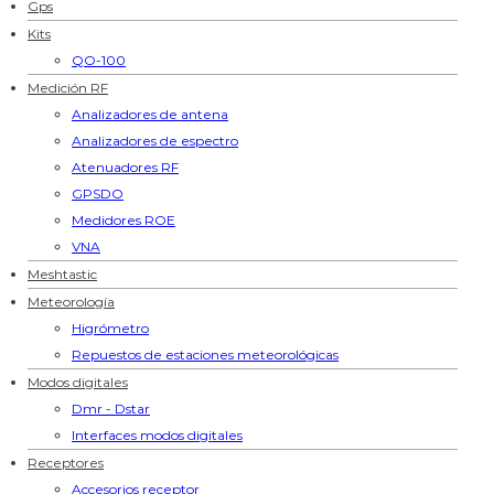
Gps
Kits
QO-100
Medición RF
Analizadores de antena
Analizadores de espectro
Atenuadores RF
GPSDO
Medidores ROE
VNA
Meshtastic
Meteorología
Higrómetro
Repuestos de estaciones meteorológicas
Modos digitales
Dmr - Dstar
Interfaces modos digitales
Receptores
Accesorios receptor