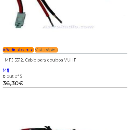
Añadir al carrito
Vista rápida
MFJ-5512, Cable para equipos VUHF
Mfj
0
out of 5
36,30
€