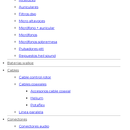
Auriculares
Filtros dsp
Micro altavoces
Micrófono + auricular
Micrófonos
Micrófonos sobremesa
Pulsadores ptt
Repuestos heil sound
Baterías walkie
Cables
Cable control rotor
Cables coaxiales
Accesorios cable coaxial
Helium
Potaflex
Linea paralela
Conectores
Conectores audio