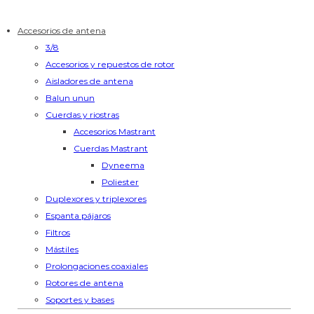
Accesorios de antena
3/8
Accesorios y repuestos de rotor
Aisladores de antena
Balun unun
Cuerdas y riostras
Accesorios Mastrant
Cuerdas Mastrant
Dyneema
Poliester
Duplexores y triplexores
Espanta pájaros
Filtros
Mástiles
Prolongaciones coaxiales
Rotores de antena
Soportes y bases