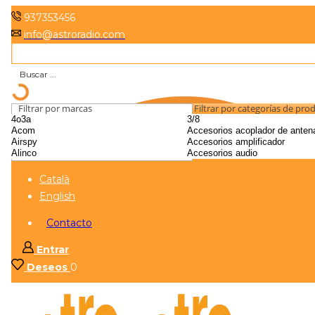
937353456
info@astroradio.com
Filtrar por marcas
Filtrar por categorías de pro
Català
English
Contacto
Entrar
Deseos
0