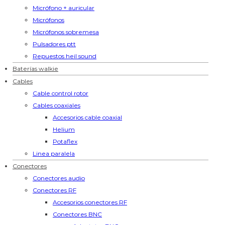
Micrófono + auricular
Micrófonos
Micrófonos sobremesa
Pulsadores ptt
Repuestos heil sound
Baterías walkie
Cables
Cable control rotor
Cables coaxiales
Accesorios cable coaxial
Helium
Potaflex
Linea paralela
Conectores
Conectores audio
Conectores RF
Accesorios conectores RF
Conectores BNC