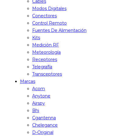
Cables
Modos Digitales
Conectores
Control Remoto
Fuentes De Alimentación
Kits
Medición RF
Meteorología
Receptores
Telegrafía
Transceptores
Marcas
Acom
Anytone
Airspy
Bhi
Cgantenna
Chelegance
D-Original