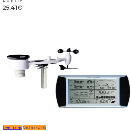
0
out of 5
25,41
€
Leer más
Vista rápida