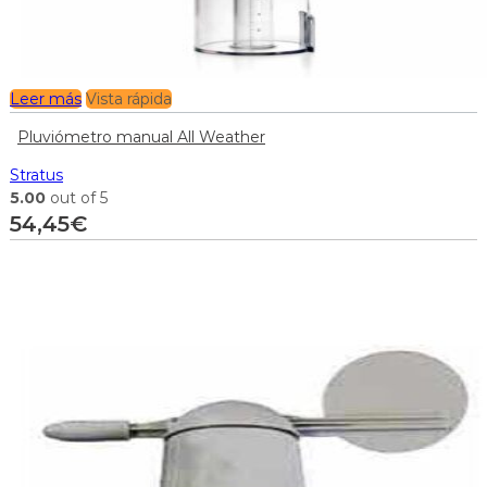
Leer más
Vista rápida
Pluviómetro manual All Weather
Stratus
5.00
out of 5
54,45
€