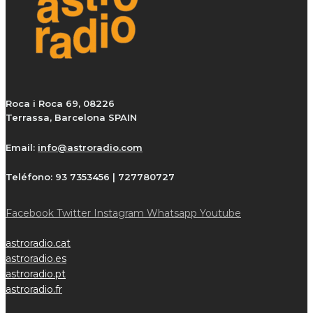
Roca i Roca 69, 08226
Terrassa, Barcelona SPAIN
Email:
info@astroradio.com
Teléfono:
93 7353456 | 727780727
Facebook
Twitter
Instagram
Whatsapp
Youtube
astroradio.cat
astroradio.es
astroradio.pt
astroradio.fr