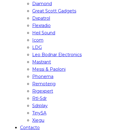
Diamond
Great Scott Gadgets
Dxpatrol
Flexradio
Heil Sound
Icom
LDG
Leo Bodnar Electronics
Mastrant
Messi & Paoloni
Phonema
Remoterig
Rigexpert
Rtl-Sdr
Sdrplay
TinySA
Xiegu
Contacto