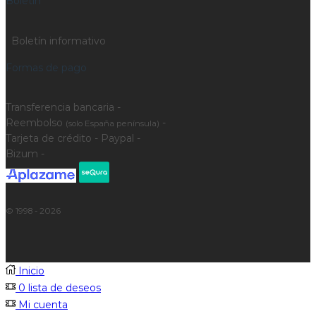
Boletín
Boletín informativo
Formas de pago
Transferencia bancaria -
Reembolso
-
(solo España península)
Tarjeta de crédito - Paypal -
Bizum -
© 1998 - 2026
Inicio
0
lista de deseos
Mi cuenta