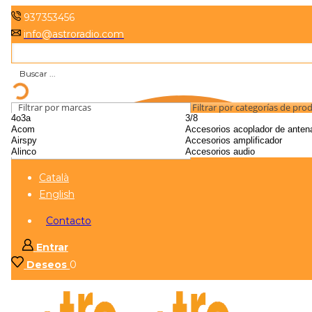
937353456
info@astroradio.com
Filtrar por marcas
Filtrar por categorías de pro
Català
English
Contacto
Entrar
Deseos
0