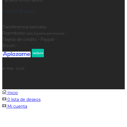
Boletín informativo
Formas de pago
Transferencia bancaria -
Reembolso
-
(solo España península)
Tarjeta de crédito - Paypal -
Bizum -
© 1998 - 2026
Inicio
0
lista de deseos
Mi cuenta