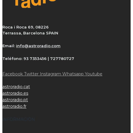
Roca i Roca 69, 08226
Terrassa, Barcelona SPAIN
Email:
info@astroradio.com
Teléfono:
93 7353456 | 727780727
Facebook
Twitter
Instagram
Whatsapp
Youtube
astroradio.cat
astroradio.es
astroradio.pt
astroradio.fr
iNFORMACIÓN