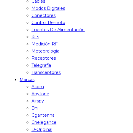
Cables
Modos Digitales
Conectores
Control Remoto
Fuentes De Alimentación
Kits
Medición RF
Meteorología
Receptores
Telegrafía
Transceptores
Marcas
Acom
Anytone
Airspy
Bhi
Cgantenna
Chelegance
D-Original