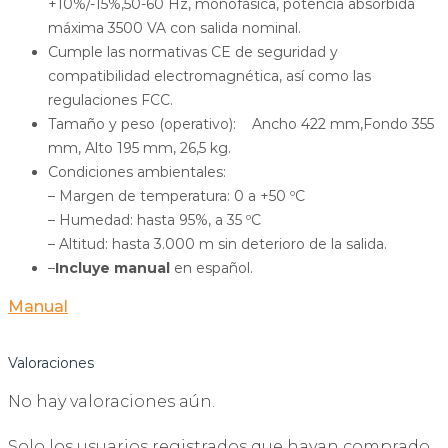
+10%/-15%,50-60 Hz, monofásica, potencia absorbida
máxima 3500 VA con salida nominal.
Cumple las normativas CE de seguridad y
compatibilidad electromagnética, así como las
regulaciones FCC.
Tamaño y peso (operativo): Ancho 422 mm,Fondo 355
mm, Alto 195 mm, 26,5 kg.
Condiciones ambientales:
– Margen de temperatura: 0 a +50 ºC
– Humedad: hasta 95%, a 35 ºC
– Altitud: hasta 3.000 m sin deterioro de la salida.
–
Incluye manual
en español.
Manual
Valoraciones
No hay valoraciones aún.
Solo los usuarios registrados que hayan comprado