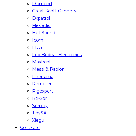
Diamond
Great Scott Gadgets
Dxpatrol
Flexradio
Heil Sound
Icom
LDG
Leo Bodnar Electronics
Mastrant
Messi & Paoloni
Phonema
Remoterig
Rigexpert
Rtl-Sdr
Sdrplay
TinySA
Xiegu
Contacto