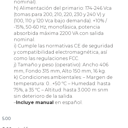
nominal).
h) Alimentación del primario: 174-246 Vca
(tomas para 200, 210, 220, 230 y 240 V) y
(100, 110 y 120 Vca bajo demanda). +10% /
-15%, 50-60 Hz, monofásica, potencia
absorbida máxima 2200 VA con salida
nominal.
i) Cumple las normativas CE de seguridad
y compatibilidad electromagnética, así
como las regulaciones FCC.
j) Tamaño y peso (operativo): Ancho 406
mm, Fondo 315 mm, Alto 150 mm, 16 kg.
k) Condiciones ambientales: – Margen de
temperatura: 0…+50 ºC – Humedad: hasta
75%, a 35 ºC – Altitud: hasta 3.000 m snm
sin deterioro de la salida.
–
Incluye manual
en español.
5.00