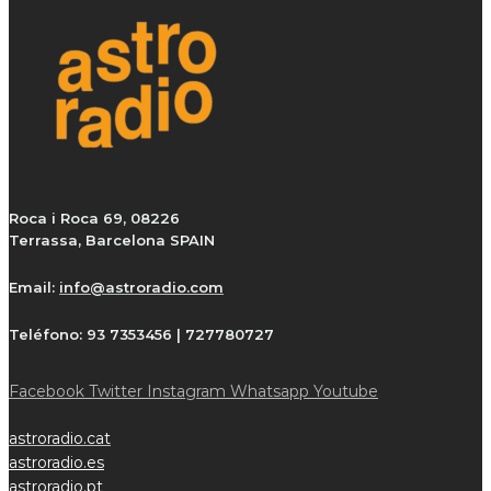
Roca i Roca 69, 08226
Terrassa, Barcelona SPAIN
Email:
info@astroradio.com
Teléfono:
93 7353456 | 727780727
Facebook
Twitter
Instagram
Whatsapp
Youtube
astroradio.cat
astroradio.es
astroradio.pt