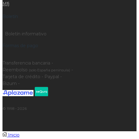
Mfj
Boletín
Boletín informativo
Formas de pago
Transferencia bancaria -
Reembolso
-
(solo España península)
Tarjeta de crédito - Paypal -
Bizum -
© 1998 - 2026
Inicio