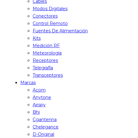
Cables
Modos Digitales
Conectores
Control Remoto
Fuentes De Alimentación
Kits
Medición RF
Meteorología
Receptores
Telegrafía
Transceptores
Marcas
Acom
Anytone
Airspy
Bhi
Cgantenna
Chelegance
D-Original