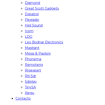
Diamond
Great Scott Gadgets
Dxpatrol
Flexradio
Heil Sound
Icom
LDG
Leo Bodnar Electronics
Mastrant
Messi & Paoloni
Phonema
Remoterig
Rigexpert
Rtl-Sdr
Sdrplay
TinySA
Xiegu
Contacto