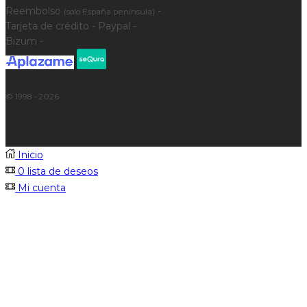
Reembolso
-
(solo España península)
Tarjeta de crédito - Paypal -
Bizum -
© 1998 - 2026
Inicio
0
lista de deseos
Mi cuenta