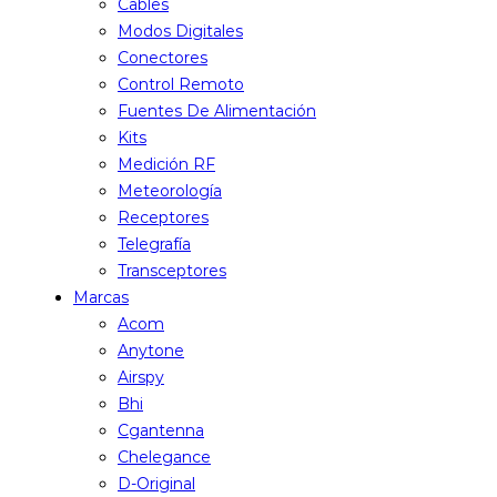
Cables
Modos Digitales
Conectores
Control Remoto
Fuentes De Alimentación
Kits
Medición RF
Meteorología
Receptores
Telegrafía
Transceptores
Marcas
Acom
Anytone
Airspy
Bhi
Cgantenna
Chelegance
D-Original