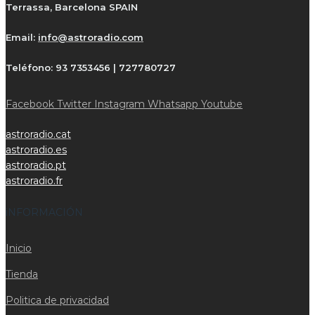
Terrassa, Barcelona SPAIN
Email:
info@astroradio.com
Teléfono:
93 7353456 | 727780727
Facebook
Twitter
Instagram
Whatsapp
Youtube
astroradio.cat
astroradio.es
astroradio.pt
astroradio.fr
iNFORMACIÓN
Inicio
Tienda
Politica de privacidad