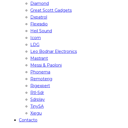
Diamond
Great Scott Gadgets
Dxpatrol
Flexradio
Heil Sound
Icom
LDG
Leo Bodnar Electronics
Mastrant
Messi & Paoloni
Phonema
Remoterig
Rigexpert
Rtl-Sdr
Sdrplay
TinySA
Xiegu
Contacto