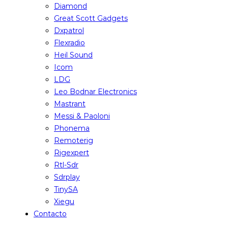
Diamond
Great Scott Gadgets
Dxpatrol
Flexradio
Heil Sound
Icom
LDG
Leo Bodnar Electronics
Mastrant
Messi & Paoloni
Phonema
Remoterig
Rigexpert
Rtl-Sdr
Sdrplay
TinySA
Xiegu
Contacto