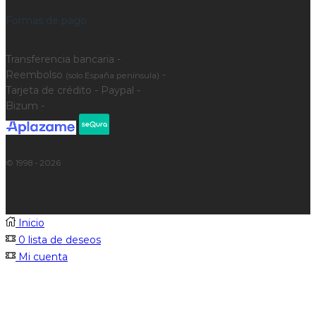
Formas de pago
Transferencia bancaria -
Reembolso
-
(solo España península)
Tarjeta de crédito - Paypal -
Bizum -
© 1998 - 2026
Inicio
0
lista de deseos
Mi cuenta