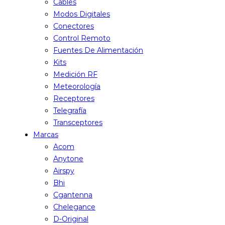
Cables
Modos Digitales
Conectores
Control Remoto
Fuentes De Alimentación
Kits
Medición RF
Meteorología
Receptores
Telegrafía
Transceptores
Marcas
Acom
Anytone
Airspy
Bhi
Cgantenna
Chelegance
D-Original