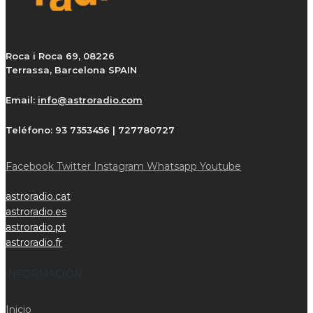
Roca i Roca 69, 08226
Terrassa, Barcelona SPAIN
Email:
info@astroradio.com
Teléfono:
93 7353456 | 727780727
Facebook
Twitter
Instagram
Whatsapp
Youtube
astroradio.cat
astroradio.es
astroradio.pt
astroradio.fr
iNFORMACIÓN
Inicio