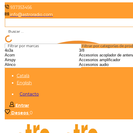
937353456
info@astroradio.com
Filtrar por marcas
Filtrar por categorías de pro
Català
English
Contacto
Entrar
Deseos
0