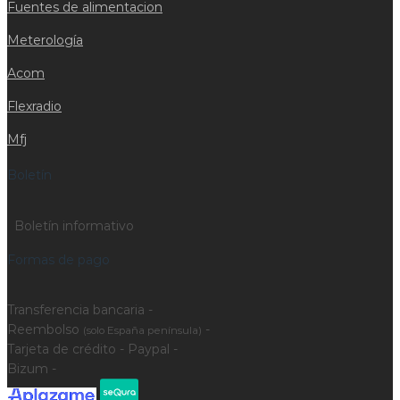
Fuentes de alimentacion
Meterología
Acom
Flexradio
Mfj
Boletín
Boletín informativo
Formas de pago
Transferencia bancaria -
Reembolso
-
(solo España península)
Tarjeta de crédito - Paypal -
Bizum -