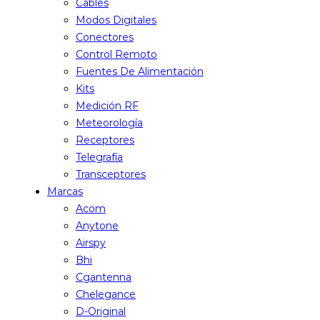
Cables
Modos Digitales
Conectores
Control Remoto
Fuentes De Alimentación
Kits
Medición RF
Meteorología
Receptores
Telegrafía
Transceptores
Marcas
Acom
Anytone
Airspy
Bhi
Cgantenna
Chelegance
D-Original