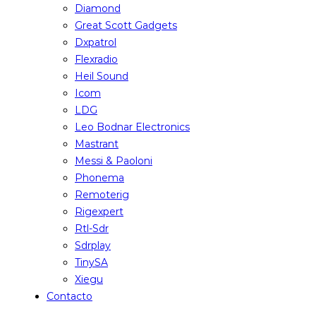
Diamond
Great Scott Gadgets
Dxpatrol
Flexradio
Heil Sound
Icom
LDG
Leo Bodnar Electronics
Mastrant
Messi & Paoloni
Phonema
Remoterig
Rigexpert
Rtl-Sdr
Sdrplay
TinySA
Xiegu
Contacto