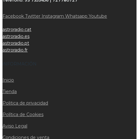
Teléfono:
93 7353456 | 727780727
Facebook
Twitter
Instagram
Whatsapp
Youtube
astroradio.cat
astroradio.es
astroradio.pt
astroradio.fr
iNFORMACIÓN
Inicio
Tienda
Politica de privacidad
Política de Cookies
Aviso Legal
Condiciones de venta