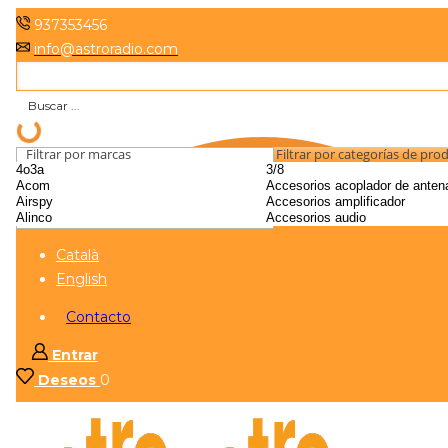
937353456
info@astroradio.com
Filtrar por marcas
Filtrar por categorías de pro
Català
English
Contacto
Entrar
Deseos
0