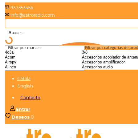
937353456
info@astroradio.com
Filtrar por marcas
Filtrar por categorías de pro
Català
English
Contacto
Entrar
Deseos
0