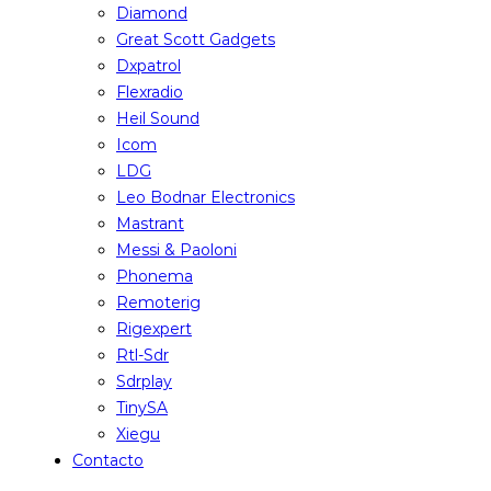
Diamond
Great Scott Gadgets
Dxpatrol
Flexradio
Heil Sound
Icom
LDG
Leo Bodnar Electronics
Mastrant
Messi & Paoloni
Phonema
Remoterig
Rigexpert
Rtl-Sdr
Sdrplay
TinySA
Xiegu
Contacto