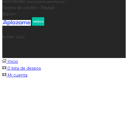
Reembolso
-
(solo España península)
Tarjeta de crédito - Paypal -
Bizum -
© 1998 - 2026
Inicio
0
lista de deseos
Mi cuenta