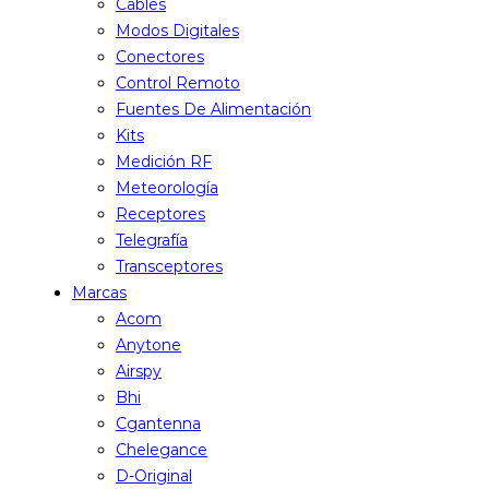
Cables
Modos Digitales
Conectores
Control Remoto
Fuentes De Alimentación
Kits
Medición RF
Meteorología
Receptores
Telegrafía
Transceptores
Marcas
Acom
Anytone
Airspy
Bhi
Cgantenna
Chelegance
D-Original