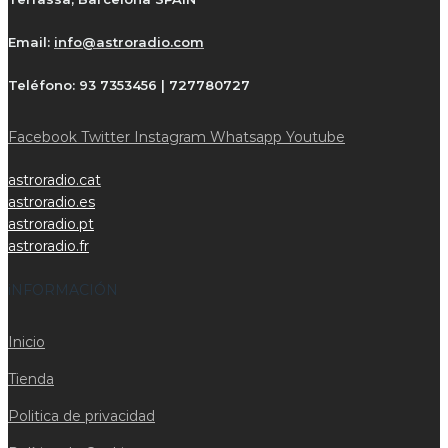
Email:
info@astroradio.com
Teléfono:
93 7353456 | 727780727
Facebook
Twitter
Instagram
Whatsapp
Youtube
astroradio.cat
astroradio.es
astroradio.pt
astroradio.fr
iNFORMACIÓN
Inicio
Tienda
Politica de privacidad