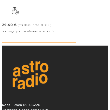
29.40 €
( 2% descuento -0.60 €)
con pago por transferencia bancaria
Roca i Roca 69, 08226
Terrassa, Barcelona SPAIN