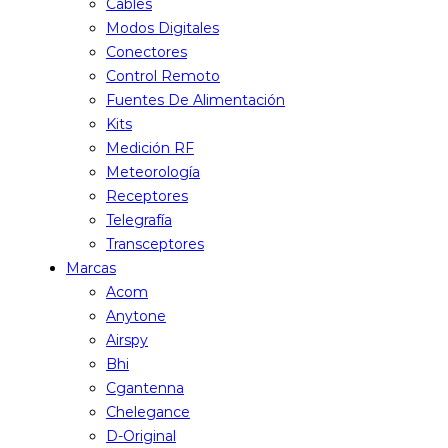
Cables
Modos Digitales
Conectores
Control Remoto
Fuentes De Alimentación
Kits
Medición RF
Meteorología
Receptores
Telegrafía
Transceptores
Marcas
Acom
Anytone
Airspy
Bhi
Cgantenna
Chelegance
D-Original