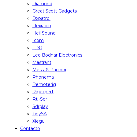
Diamond
Great Scott Gadgets
Dxpatrol
Flexradio
Heil Sound
Icom
LDG
Leo Bodnar Electronics
Mastrant
Messi & Paoloni
Phonema
Remoterig
Rigexpert
Rtl-Sdr
Sdrplay
TinySA
Xiegu
Contacto