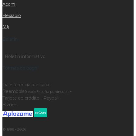
Acom
Flexradio
Mfj
Boletín
Boletín informativo
Formas de pago
Transferencia bancaria -
Reembolso
-
(solo España península)
Tarjeta de crédito - Paypal -
Bizum -
© 1998 - 2026