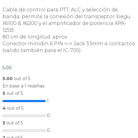
Cable de control para PTT, ALC y selección de
banda, permite la conexión del transceptor Xiegu
X6100 & X6200 y el amplificador de potencia XPA-
125B.
80 cm de longitud. aprox
Conector minidin 6 PIN <–> Jack 3.5mm 4 contactos
(valido también para el IC-705)
5.00
5.00
out of 5
En base a 1 reseñas
5
out of 5
1
4
out of 5
0
3
out of 5
0
2
out of 5