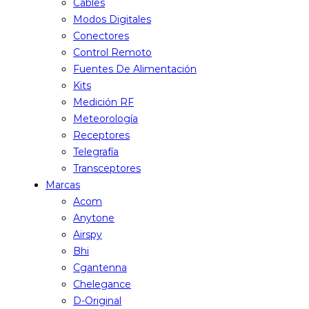
Cables
Modos Digitales
Conectores
Control Remoto
Fuentes De Alimentación
Kits
Medición RF
Meteorología
Receptores
Telegrafía
Transceptores
Marcas
Acom
Anytone
Airspy
Bhi
Cgantenna
Chelegance
D-Original