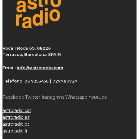
Roca i Roca 69, 08226
Terrassa, Barcelona SPAIN
Email:
info@astroradio.com
Teléfono:
93 7353456 | 727780727
Facebook
Twitter
Instagram
Whatsapp
Youtube
astroradio.cat
astroradio.es
astroradio.pt
astroradio.fr