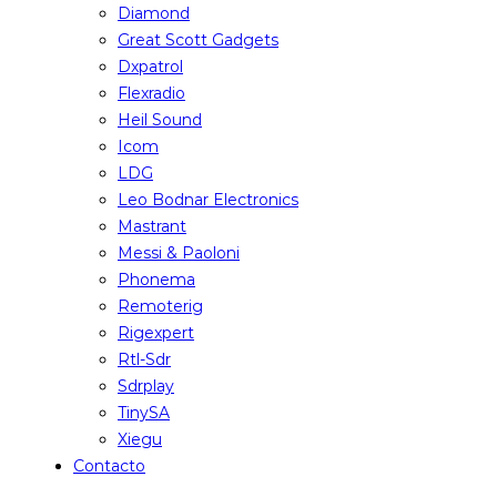
Diamond
Great Scott Gadgets
Dxpatrol
Flexradio
Heil Sound
Icom
LDG
Leo Bodnar Electronics
Mastrant
Messi & Paoloni
Phonema
Remoterig
Rigexpert
Rtl-Sdr
Sdrplay
TinySA
Xiegu
Contacto