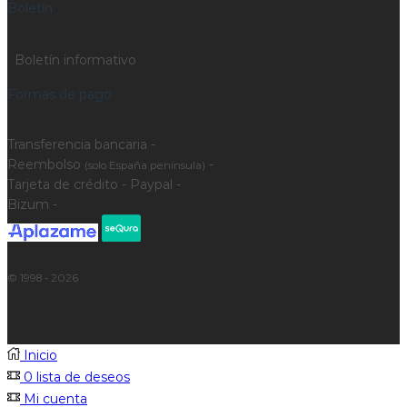
Boletín
Boletín informativo
Formas de pago
Transferencia bancaria -
Reembolso
-
(solo España península)
Tarjeta de crédito - Paypal -
Bizum -
© 1998 - 2026
Inicio
0
lista de deseos
Mi cuenta