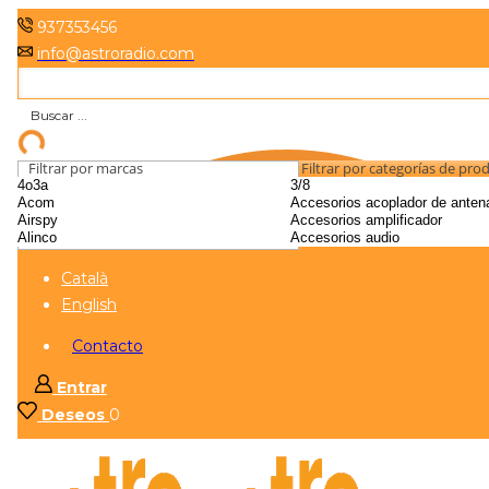
937353456
info@astroradio.com
Filtrar por marcas
Filtrar por categorías de pro
Català
English
Contacto
Entrar
Deseos
0