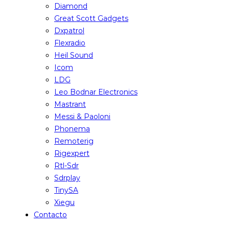
Diamond
Great Scott Gadgets
Dxpatrol
Flexradio
Heil Sound
Icom
LDG
Leo Bodnar Electronics
Mastrant
Messi & Paoloni
Phonema
Remoterig
Rigexpert
Rtl-Sdr
Sdrplay
TinySA
Xiegu
Contacto