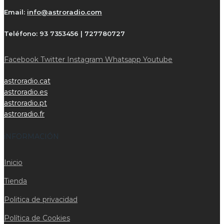
Email:
info@astroradio.com
Teléfono:
93 7353456 | 727780727
Facebook
Twitter
Instagram
Whatsapp
Youtube
astroradio.cat
astroradio.es
astroradio.pt
astroradio.fr
iNFORMACIÓN
Inicio
Tienda
Politica de privacidad
Política de Cookies