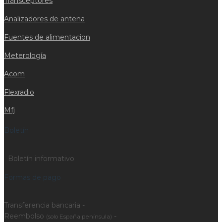
Transceptores
Analizadores de antena
Fuentes de alimentacion
Meterología
Acom
Flexradio
Mfj
Boletín
Boletín informativo
Formas de pago
Transferencia bancaria -
Reembolso
-
(solo España península)