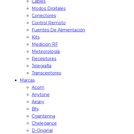
Cables
Modos Digitales
Conectores
Control Remoto
Fuentes De Alimentación
Kits
Medición RF
Meteorología
Receptores
Telegrafía
Transceptores
Marcas
Acom
Anytone
Airspy
Bhi
Cgantenna
Chelegance
D-Original