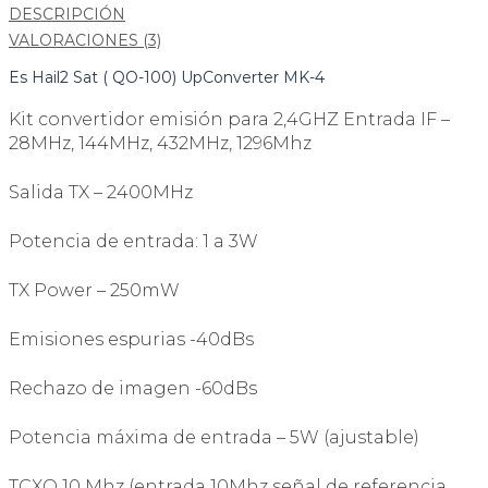
DESCRIPCIÓN
VALORACIONES (3)
Es Hail2 Sat ( QO-100) UpConverter MK-4
Kit convertidor emisión para 2,4GHZ Entrada IF –
28MHz, 144MHz, 432MHz, 1296Mhz
Salida TX – 2400MHz
Potencia de entrada: 1 a 3W
TX Power – 250mW
Emisiones espurias -40dBs
Rechazo de imagen -60dBs
Potencia máxima de entrada – 5W (ajustable)
TCXO 10 Mhz (entrada 10Mhz señal de referencia