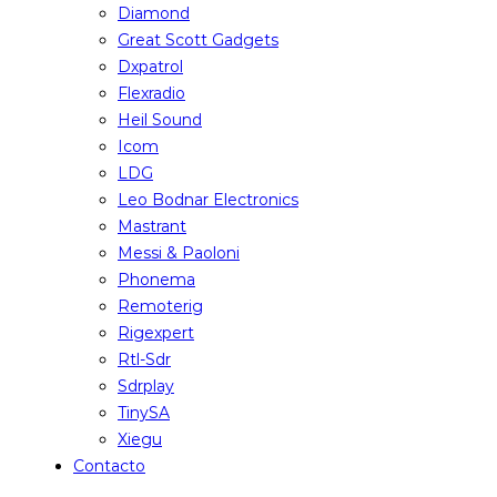
Diamond
Great Scott Gadgets
Dxpatrol
Flexradio
Heil Sound
Icom
LDG
Leo Bodnar Electronics
Mastrant
Messi & Paoloni
Phonema
Remoterig
Rigexpert
Rtl-Sdr
Sdrplay
TinySA
Xiegu
Contacto