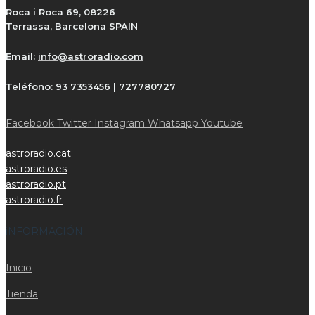
Roca i Roca 69, 08226
Terrassa, Barcelona SPAIN
Email:
info@astroradio.com
Teléfono:
93 7353456 | 727780727
Facebook
Twitter
Instagram
Whatsapp
Youtube
astroradio.cat
astroradio.es
astroradio.pt
astroradio.fr
iNFORMACIÓN
Inicio
Tienda