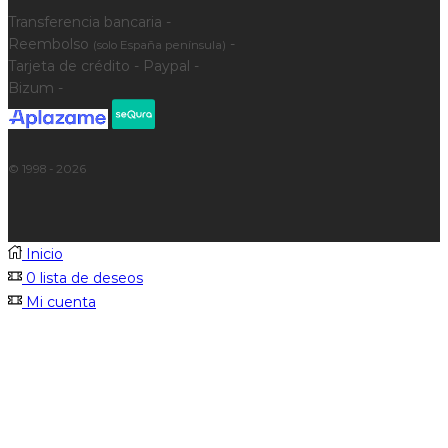
Transferencia bancaria -
Reembolso
-
(solo España península)
Tarjeta de crédito - Paypal -
Bizum -
© 1998 - 2026
Inicio
0
lista de deseos
Mi cuenta