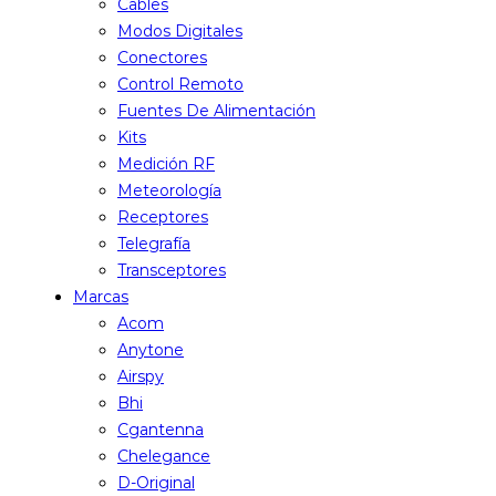
Cables
Modos Digitales
Conectores
Control Remoto
Fuentes De Alimentación
Kits
Medición RF
Meteorología
Receptores
Telegrafía
Transceptores
Marcas
Acom
Anytone
Airspy
Bhi
Cgantenna
Chelegance
D-Original