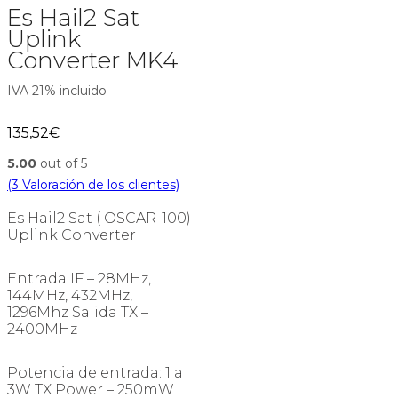
Es Hail2 Sat
Uplink
Converter MK4
IVA 21% incluido
135,52
€
5.00
out of 5
(
3
Valoración de los clientes)
Es Hail2 Sat ( OSCAR-100)
Uplink Converter
Entrada IF – 28MHz,
144MHz, 432MHz,
1296Mhz Salida TX –
2400MHz
Potencia de entrada: 1 a
3W TX Power – 250mW