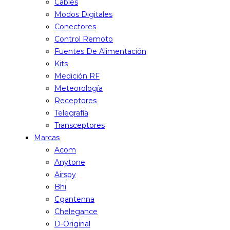
Cables
Modos Digitales
Conectores
Control Remoto
Fuentes De Alimentación
Kits
Medición RF
Meteorología
Receptores
Telegrafía
Transceptores
Marcas
Acom
Anytone
Airspy
Bhi
Cgantenna
Chelegance
D-Original