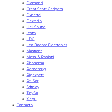
Diamond
Great Scott Gadgets
Dxpatrol
Flexradio
Heil Sound
Icom
LDG
Leo Bodnar Electronics
Mastrant
Messi & Paoloni
Phonema
Remoterig
Rigexpert
Rtl-Sdr
Sdrplay
TinySA
Xiegu
Contacto