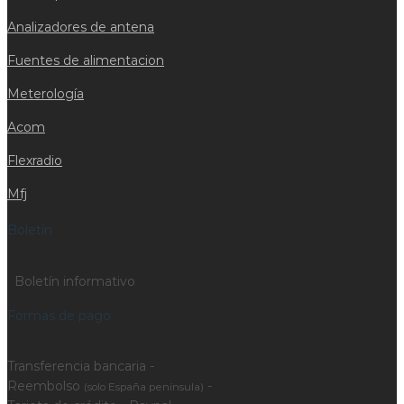
Analizadores de antena
Fuentes de alimentacion
Meterología
Acom
Flexradio
Mfj
Boletín
Boletín informativo
Formas de pago
Transferencia bancaria -
Reembolso
-
(solo España península)