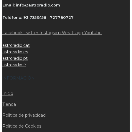
Email:
info@astroradio.com
Teléfono:
93 7353456 | 727780727
Facebook
Twitter
Instagram
Whatsapp
Youtube
astroradio.cat
astroradio.es
astroradio.pt
astroradio.fr
iNFORMACIÓN
Inicio
Tienda
Politica de privacidad
Política de Cookies