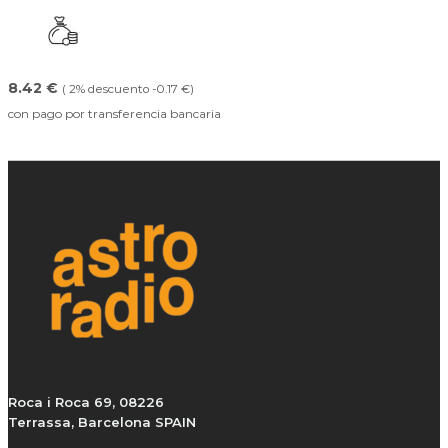
8.42 €
( 2% descuento -0.17 €)
con pago por transferencia bancaria
Roca i Roca 69, 08226
Terrassa, Barcelona SPAIN