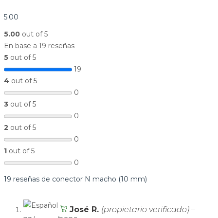
5.00
5.00
out of 5
En base a 19 reseñas
5
out of 5
19
4
out of 5
0
3
out of 5
0
2
out of 5
0
1
out of 5
0
19 reseñas de
conector N macho (10 mm)
José R.
(propietario verificado)
–