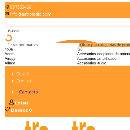
937353456
info@astroradio.com
Filtrar por marcas
Filtrar por categorías de pro
Català
English
Contacto
Entrar
Deseos
0