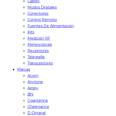
Cables
Modos Digitales
Conectores
Control Remoto
Fuentes De Alimentación
Kits
Medición RF
Meteorología
Receptores
Telegrafía
Transceptores
Marcas
Acom
Anytone
Airspy
Bhi
Cgantenna
Chelegance
D-Original