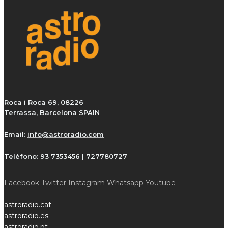
Roca i Roca 69, 08226
Terrassa, Barcelona SPAIN
Email:
info@astroradio.com
Teléfono:
93 7353456 | 727780727
Facebook
Twitter
Instagram
Whatsapp
Youtube
astroradio.cat
astroradio.es
astroradio.pt