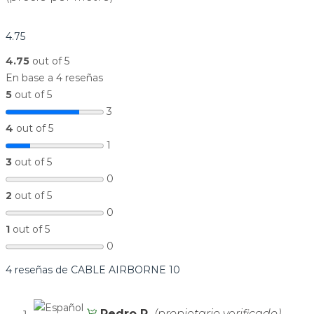
4.75
4.75
out of 5
En base a 4 reseñas
5
out of 5
3
4
out of 5
1
3
out of 5
0
2
out of 5
0
1
out of 5
0
4 reseñas de
CABLE AIRBORNE 10
Pedro R.
(propietario verificado)
–