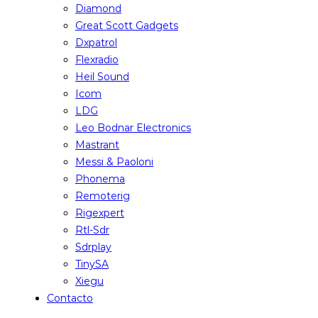
Diamond
Great Scott Gadgets
Dxpatrol
Flexradio
Heil Sound
Icom
LDG
Leo Bodnar Electronics
Mastrant
Messi & Paoloni
Phonema
Remoterig
Rigexpert
Rtl-Sdr
Sdrplay
TinySA
Xiegu
Contacto