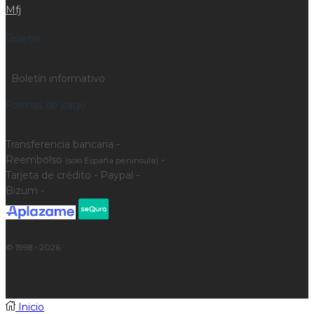
Mfj
Boletín
Boletín informativo
Formas de pago
Transferencia bancaria -
Reembolso
-
(solo España península)
Tarjeta de crédito - Paypal -
Bizum -
© 1998 - 2026
Inicio