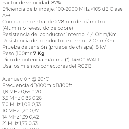
Factor de velocidad: 87%
Eficiencia de blindaje: 100-2000 MHz >105 dB Clase
A++
Conductor central de 2.78mm de diámetro
(Aluminio revestido de cobre)
Resistencia del conductor interno: 4,4 Ohm/Km
Resistencia del conductor externo: 12 Ohm/Km
Prueba de tensión (prueba de chispa): 8 kV
Peso (100m):
7 Kg
Pico de potencia máxima (*): 14500 WATT
Usa los mismos conectores del RG213
Atenuación @ 20°C
Frecuencia dB/100m dB/100ft
1,8 MHz 0,65 0,20
3,5 MHz 0,85 0,26
7,0 MHz 1,08 0,33
10 MHz 1,20 0,37
14 MHz 1,39 0,42
21 MHz 1,75 0,53