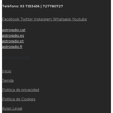
Teléfono:
93 7353456 | 727780727
Facebook
Twitter
Instagram
Whatsapp
Youtube
astroradio.cat
astroradio.es
astroradio.pt
astroradio.fr
iNFORMACIÓN
Inicio
Tienda
Politica de privacidad
Política de Cookies
Aviso Legal