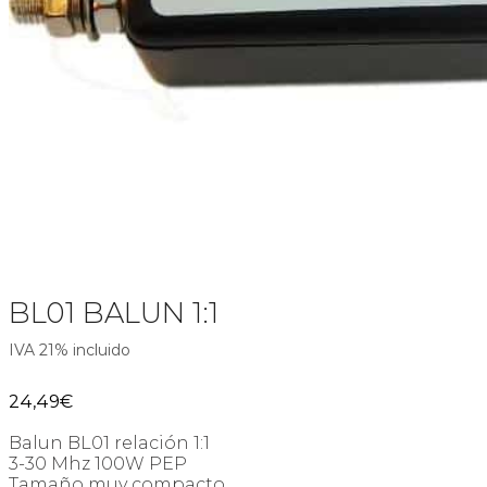
BL01 BALUN 1:1
IVA 21% incluido
24,49
€
Balun BL01 relación 1:1
3-30 Mhz 100W PEP
Tamaño muy compacto