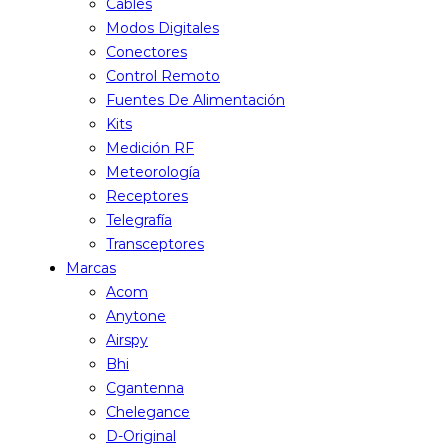
Cables
Modos Digitales
Conectores
Control Remoto
Fuentes De Alimentación
Kits
Medición RF
Meteorología
Receptores
Telegrafía
Transceptores
Marcas
Acom
Anytone
Airspy
Bhi
Cgantenna
Chelegance
D-Original