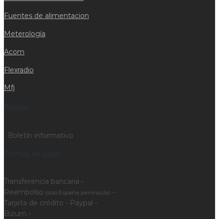
Fuentes de alimentacion
Meterología
Acom
Flexradio
Mfj
Boletín
Boletín informativo
Formas de pago
Transferencia bancaria -
Reembolso
-
(solo España península)
Tarjeta de crédito - Paypal -
Bizum -