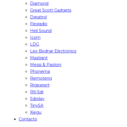
Diamond
Great Scott Gadgets
Dxpatrol
Flexradio
Heil Sound
Icom
LDG
Leo Bodnar Electronics
Mastrant
Messi & Paoloni
Phonema
Remoterig
Rigexpert
Rtl-Sdr
Sdrplay
TinySA
Xiegu
Contacto