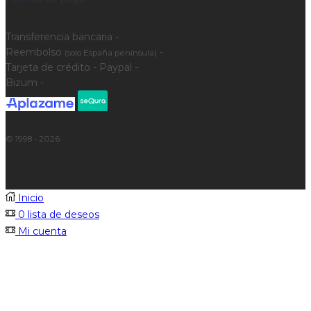
Transferencia bancaria -
Reembolso
-
(solo España península)
Tarjeta de crédito - Paypal -
Bizum -
© 1998 - 2026
Inicio
0
lista de deseos
Mi cuenta