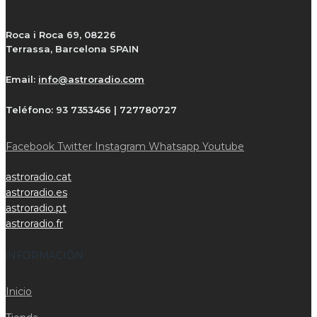
Roca i Roca 69, 08226
Terrassa, Barcelona SPAIN
Email:
info@astroradio.com
Teléfono:
93 7353456 | 727780727
Facebook
Twitter
Instagram
Whatsapp
Youtube
astroradio.cat
astroradio.es
astroradio.pt
astroradio.fr
iNFORMACIÓN
Inicio