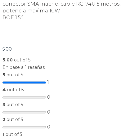
conector SMA macho, cable RG174U 5 metros,
potencia maxima 10W
ROE 1.5:1
5.00
5.00
out of 5
En base a 1 reseñas
5
out of 5
1
4
out of 5
0
3
out of 5
0
2
out of 5
0
1
out of 5