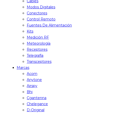
Cables
Modos Digitales
Conectores
Control Remoto
Fuentes De Alimentación
Kits
Medición RF
Meteorología
Receptores
Telegrafía
Transceptores
Marcas
Acom
Anytone
Airspy
Bhi
Cgantenna
Chelegance
D-Original