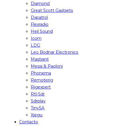
Diamond
Great Scott Gadgets
Dxpatrol
Flexradio
Heil Sound
Icom
LDG
Leo Bodnar Electronics
Mastrant
Messi & Paoloni
Phonema
Remoterig
Rigexpert
Rtl-Sdr
Sdrplay
TinySA
Xiegu
Contacto