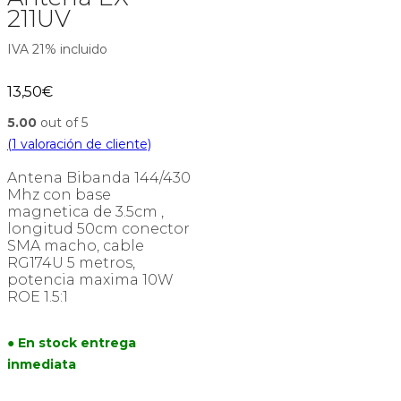
211UV
IVA 21% incluido
13,50
€
5.00
out of 5
(
1
valoración de cliente)
Antena Bibanda 144/430
Mhz con base
magnetica de 3.5cm ,
longitud 50cm conector
SMA macho, cable
RG174U 5 metros,
potencia maxima 10W
ROE 1.5:1
● En stock entrega
inmediata