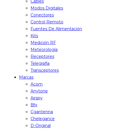
Cables
Modos Digitales
Conectores
Control Remoto
Fuentes De Alimentación
Kits
Medición RF
Meteorología
Receptores
Telegrafía
Transceptores
Marcas
Acom
Anytone
Airspy
Bhi
Cgantenna
Chelegance
D-Original