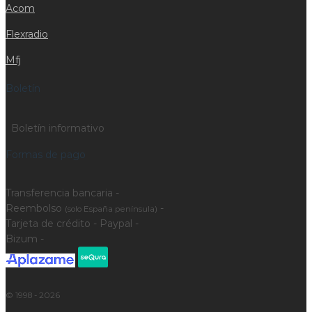
Acom
Flexradio
Mfj
Boletín
Boletín informativo
Formas de pago
Transferencia bancaria -
Reembolso
-
(solo España península)
Tarjeta de crédito - Paypal -
Bizum -
© 1998 - 2026