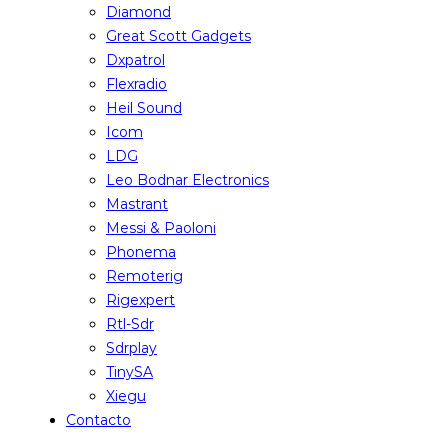
Diamond
Great Scott Gadgets
Dxpatrol
Flexradio
Heil Sound
Icom
LDG
Leo Bodnar Electronics
Mastrant
Messi & Paoloni
Phonema
Remoterig
Rigexpert
Rtl-Sdr
Sdrplay
TinySA
Xiegu
Contacto