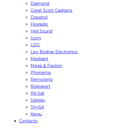
Diamond
Great Scott Gadgets
Dxpatrol
Flexradio
Heil Sound
Icom
LDG
Leo Bodnar Electronics
Mastrant
Messi & Paoloni
Phonema
Remoterig
Rigexpert
Rtl-Sdr
Sdrplay
TinySA
Xiegu
Contacto