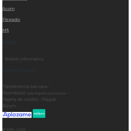
Acom
Flexradio
Mfj
Boletín
Boletín informativo
Formas de pago
Transferencia bancaria -
Reembolso
-
(solo España península)
Tarjeta de crédito - Paypal -
Bizum -
© 1998 - 2026