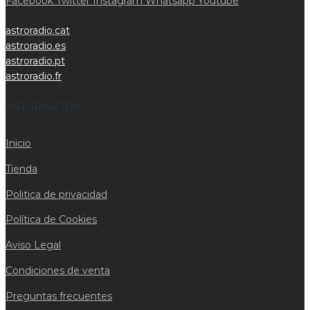
Facebook
Twitter
Instagram
Whatsapp
Youtube
astroradio.cat
astroradio.es
astroradio.pt
astroradio.fr
iNFORMACIÓN
Inicio
Tienda
Politica de privacidad
Política de Cookies
Aviso Legal
Condiciones de venta
Preguntas frecuentes