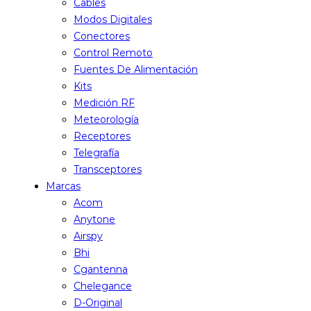
Cables
Modos Digitales
Conectores
Control Remoto
Fuentes De Alimentación
Kits
Medición RF
Meteorología
Receptores
Telegrafía
Transceptores
Marcas
Acom
Anytone
Airspy
Bhi
Cgantenna
Chelegance
D-Original