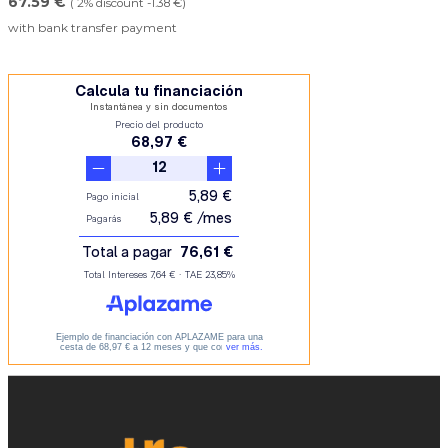
67.59 €
( 2% discount -1.38 €)
with bank transfer payment