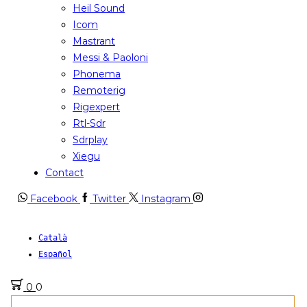
Heil Sound
Icom
Mastrant
Messi & Paoloni
Phonema
Remoterig
Rigexpert
Rtl-Sdr
Sdrplay
Xiegu
Contact
Facebook
Twitter
Instagram
Català
Español
0
0