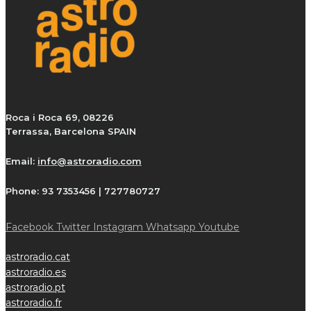
Roca i Roca 69, 08226
Terrassa, Barcelona SPAIN
Email:
info@astroradio.com
Phone:
93 7353456 | 727780727
Facebook
Twitter
Instagram
Whatsapp
Youtube
astroradio.cat
astroradio.es
astroradio.pt
astroradio.fr