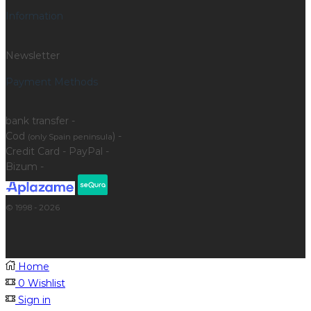
Information
Newsletter
Payment Methods
bank transfer -
Cod
) -
(only Spain peninsula
Credit Card - PayPal -
Bizum -
© 1998 - 2026
Home
0
Wishlist
Sign in