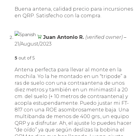
Buena antena, calidad precio para incursiones
en QRP. Satisfecho con la compra.
Juan Antonio R.
(verified owner)
–
21/August/2023
5
out of 5
Antena perfecta para llevar al monte en la
mochila. Yo la he montado en un “tripode” a
ras de suelo con una contraantena de unos
diez metros y también en un minimastil a 20
cm. del suelo (+ 10 metros de contraantena) y
acopla estupendamente. Puedo justar mi FT-
817 con una ROE asombrosamente baja. Una
multibanda de menos de 400 grs., un equipo
QRP y a disfrutar. Ah, el ajuste lo puedes hacer
“de oído” ya que según deslizas la bobina el