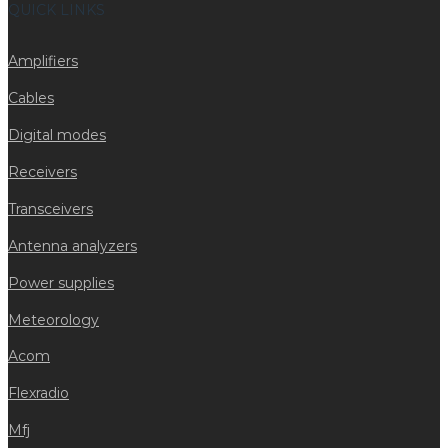
QUICK LINKS
Amplifiers
Cables
Digital modes
Receivers
Transceivers
Antenna analyzers
Power supplies
Meteorology
Acom
Flexradio
Mfj