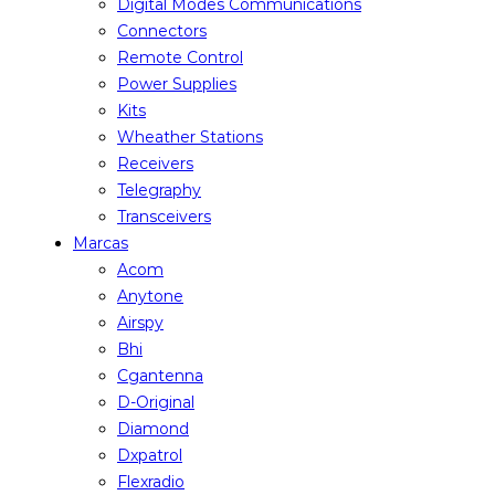
Digital Modes Communications
Connectors
Remote Control
Power Supplies
Kits
Wheather Stations
Receivers
Telegraphy
Transceivers
Marcas
Acom
Anytone
Airspy
Bhi
Cgantenna
D-Original
Diamond
Dxpatrol
Flexradio