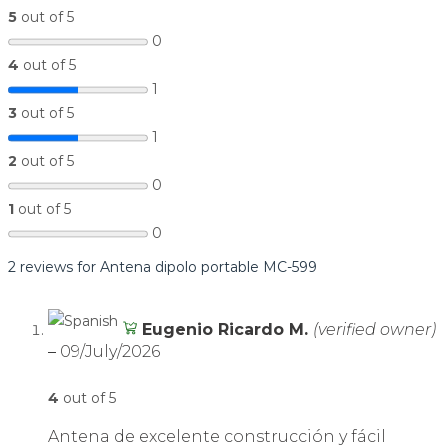
5
out of 5
0
4
out of 5
1
3
out of 5
1
2
out of 5
0
1
out of 5
0
2 reviews for
Antena dipolo portable MC-599
Eugenio Ricardo M.
(verified owner)
–
09/July/2026
4
out of 5
Antena de excelente construcción y fácil