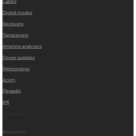
Cables
Digital modes
Receivers
Transceivers
Antenna analyzers
Power supplies
Meteorology
Acom
Flexradio
Mfj
Information
Newsletter