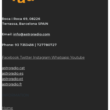
Roca i Roca 69, 08226
Terrassa, Barcelona SPAIN
Email:
info@astroradio.com
Phone:
93 7353456 | 727780727
Facebook
Twitter
Instagram
Whatsapp
Youtube
astroradio.cat
astroradio.es
astroradio.pt
astroradio.fr
INFORMATION
Home