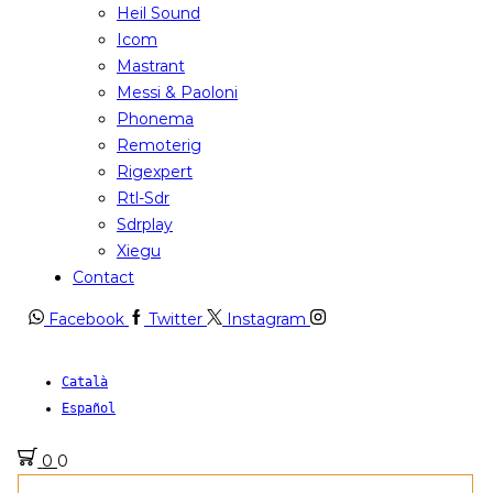
Heil Sound
Icom
Mastrant
Messi & Paoloni
Phonema
Remoterig
Rigexpert
Rtl-Sdr
Sdrplay
Xiegu
Contact
Facebook
Twitter
Instagram
Català
Español
0
0