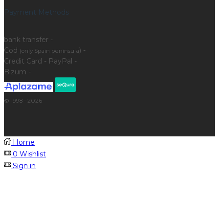
Payment Methods
bank transfer -
Cod
) -
(only Spain peninsula
Credit Card - PayPal -
Bizum -
© 1998 - 2026
Home
0
Wishlist
Sign in