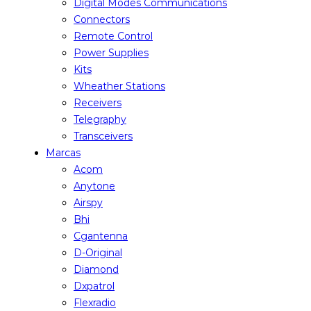
Digital Modes Communications
Connectors
Remote Control
Power Supplies
Kits
Wheather Stations
Receivers
Telegraphy
Transceivers
Marcas
Acom
Anytone
Airspy
Bhi
Cgantenna
D-Original
Diamond
Dxpatrol
Flexradio