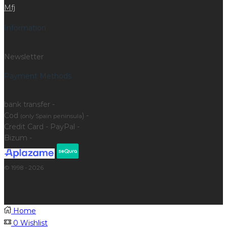
Mfj
Information
Newsletter
Payment Methods
bank transfer -
Cod
) -
(only Spain peninsula
Credit Card - PayPal -
Bizum -
© 1998 - 2026
Home
0
Wishlist