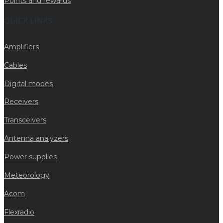
Points and rewards
QUICK LINKS
Amplifiers
Cables
Digital modes
Receivers
Transceivers
Antenna analyzers
Power supplies
Meteorology
Acom
Flexradio