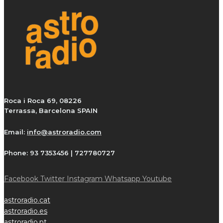
Roca i Roca 69, 08226
Terrassa, Barcelona SPAIN
Email:
info@astroradio.com
Phone:
93 7353456 | 727780727
Facebook
Twitter
Instagram
Whatsapp
Youtube
astroradio.cat
astroradio.es
astroradio.pt