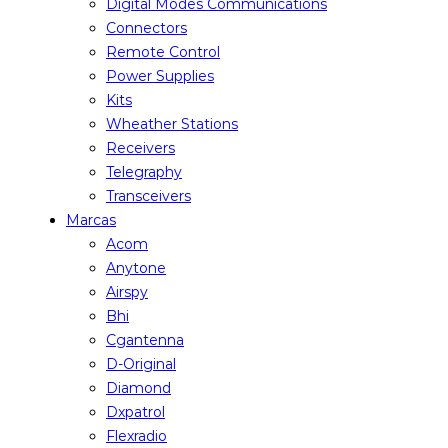
Digital Modes Communications
Connectors
Remote Control
Power Supplies
Kits
Wheather Stations
Receivers
Telegraphy
Transceivers
Marcas
Acom
Anytone
Airspy
Bhi
Cgantenna
D-Original
Diamond
Dxpatrol
Flexradio