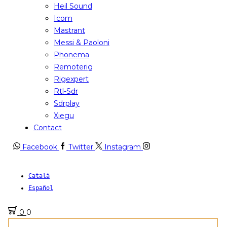
Heil Sound
Icom
Mastrant
Messi & Paoloni
Phonema
Remoterig
Rigexpert
Rtl-Sdr
Sdrplay
Xiegu
Contact
Facebook
Twitter
Instagram
Català
Español
0
0