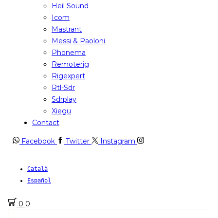
Heil Sound
Icom
Mastrant
Messi & Paoloni
Phonema
Remoterig
Rigexpert
Rtl-Sdr
Sdrplay
Xiegu
Contact
Facebook
Twitter
Instagram
Català
Español
0
0