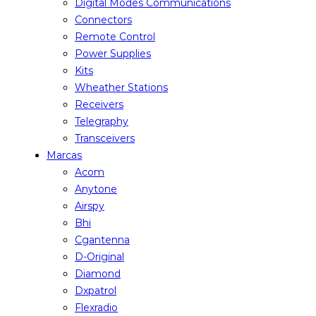
Digital Modes Communications
Connectors
Remote Control
Power Supplies
Kits
Wheather Stations
Receivers
Telegraphy
Transceivers
Marcas
Acom
Anytone
Airspy
Bhi
Cgantenna
D-Original
Diamond
Dxpatrol
Flexradio