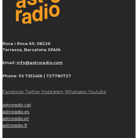
Roca i Roca 69, 08226
Terrassa, Barcelona SPAIN
Email:
info@astroradio.com
Phone:
93 7353456 | 727780727
Facebook
Twitter
Instagram
Whatsapp
Youtube
astroradio.cat
astroradio.es
astroradio.pt
astroradio.fr