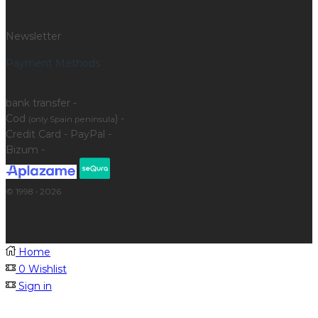
Newsletter
Payment Methods
bank transfer -
Cod
) -
(only Spain peninsula
Credit Card - PayPal -
Bizum -
© 1998 - 2026
Home
0
Wishlist
Sign in