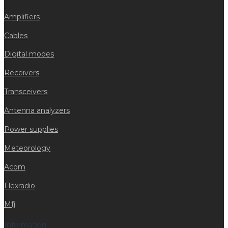
Amplifiers
Cables
Digital modes
Receivers
Transceivers
Antenna analyzers
Power supplies
Meteorology
Acom
Flexradio
Mfj
Information