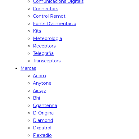
Comunicacions Digitals
Connectors
Control Remot
Fonts D’alimentació
Kits
Meteorologia
Receptors
Telegrafia
Transceptors
Marcas
Acom
Anytone
Airspy
Bhi
Cgantenna
D-Original
Diamond
Dxpatrol
Flexradio