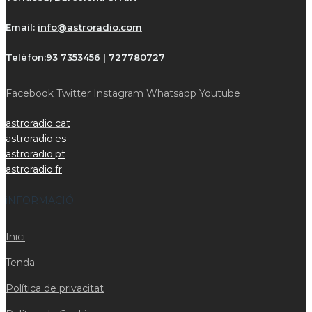
Email:
info@astroradio.com
Telèfon:
93 7353456 | 727780727
Facebook
Twitter
Instagram
Whatsapp
Youtube
astroradio.cat
astroradio.es
astroradio.pt
astroradio.fr
iNFORMACIÓ
Inici
Tenda
Política de privacitat