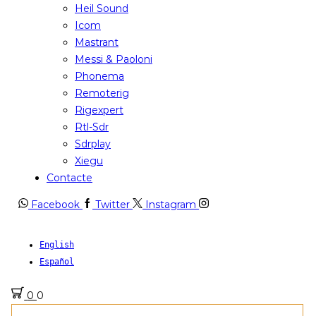
Heil Sound
Icom
Mastrant
Messi & Paoloni
Phonema
Remoterig
Rigexpert
Rtl-Sdr
Sdrplay
Xiegu
Contacte
Facebook
Twitter
Instagram
English
Español
0
0