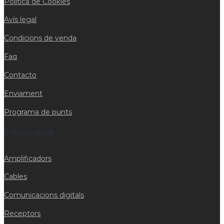
Política de Cookies
Avís legal
Condicions de venda
Faq
Contacto
Enviament
Programa de punts
Enllaços ràpids
Amplificadors
Cables
Comunicacions digitals
Receptors