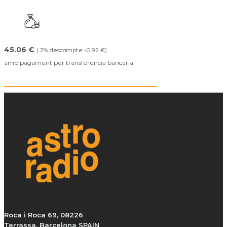
45.06 €
( 2% descompte -0.92 €)
amb pagament per transferència bancària
Roca i Roca 69, 08226
Terrassa, Barcelona SPAIN