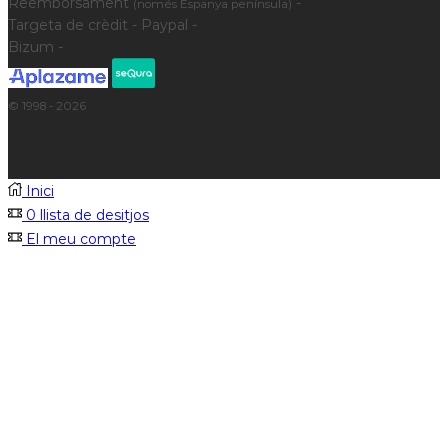
Reemborsament
-
(només Espanya península)
Targeta de crèdit - Paypal -
Bizum -
© 1998 - 2026
Inici
0
llista de desitjos
El meu compte