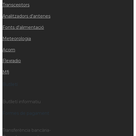
Transceptors
Analitzadors d'antenes
Fonts d'alimentació
Meteorologia
Acom
Flexradio
Mfj
Butlletí
Butlletí informatiu
Formes de pagament
Transferència bancària-