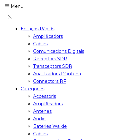
Menu
Enllaços Ràpids
Amplificadors
Cables
Comunicacions Digitals
Receptors SDR
Transceptors SDR
Analitzadors D’antena
Connectors RF
Categories
Accessoris
Amplificadors
Antenes
Audio
Bateries Walkie
Cables