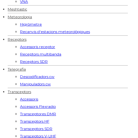
VNA
Meshtastic
Meteorologia
Higròmetre
Recanvis d'estacions meteorològiques
Receptors
Accessoris receptor
Receptors multibanda
Receptors SDR
Telegrafia
Descodificadors cw
Manipuladors cw
Transceptors
Accessoris
Accessoris Flexradio
Transceptores DMR
Transceptors HF
Transceptors SDR
Transceptors V-UHF