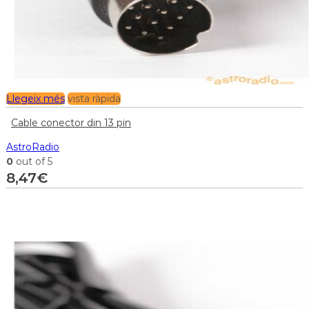
Llegeix més
vista ràpida
Cable conector din 13 pin
AstroRadio
0
out of 5
8,47
€