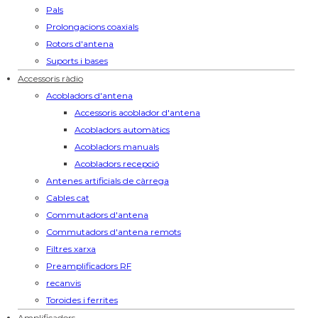
Pals
Prolongacions coaxials
Rotors d'antena
Suports i bases
Accessoris ràdio
Acobladors d'antena
Accessoris acoblador d'antena
Acobladors automàtics
Acobladors manuals
Acobladors recepció
Antenes artificials de càrrega
Cables cat
Commutadors d'antena
Commutadors d'antena remots
Filtres xarxa
Preamplificadors RF
recanvis
Toroides i ferrites
Amplificadors