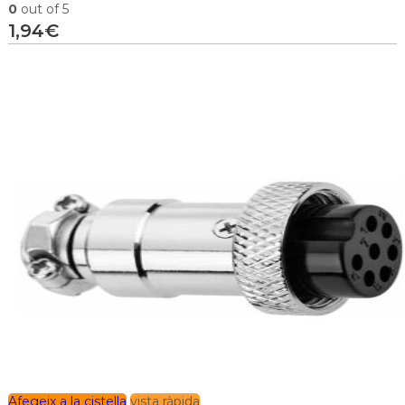
0
out of 5
1,94
€
Afegeix a la cistella
vista ràpida