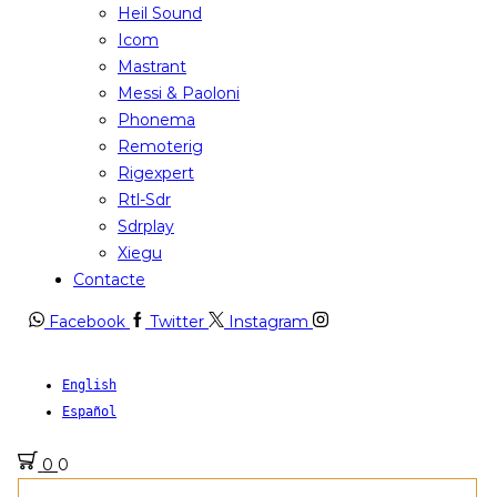
Heil Sound
Icom
Mastrant
Messi & Paoloni
Phonema
Remoterig
Rigexpert
Rtl-Sdr
Sdrplay
Xiegu
Contacte
Facebook
Twitter
Instagram
English
Español
0
0