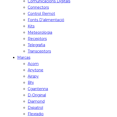
Comunicacions Digitals
Connectors
Control Remot
Fonts D’alimentació
Kits
Meteorologia
Receptors
Telegrafia
Transceptors
Marcas
Acom
Anytone
Airspy
Bhi
Cgantenna
D-Original
Diamond
Dxpatrol
Flexradio