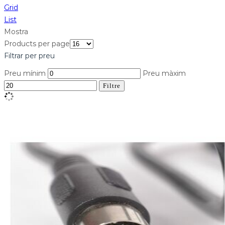
Grid
List
Mostra
Products per page
Filtrar per preu
Preu mínim
Preu màxim
Filtre