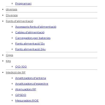
Programari
diversos
Diversos
Fonts d'alimentació
Accessoris fonts d'alimentació
Cables d'alimentació
Carregadors per bateries
Fonts alimentació 12v
Fonts alimentació 24v
Ggps
Kits
QO-100
Medició de RF
Analitzadors d'antena
Analitzadors d'espectre
Atenuadors RF
GPSDO
Mesuradors ROE