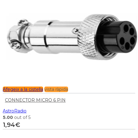
Afegeix a la cistella
vista ràpida
CONNECTOR MICRO 6 PIN
AstroRadio
5.00
out of 5
1,94
€