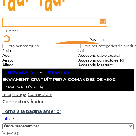
Search
Filtra per marques
Filtra per categories de produ
NOVETATS
-
OFERTES
ENVIAMENT GRATUÏT PER A COMANDES DE +50€
(ESPANYA PENÍNSULA)
Inici
Botiga
Connectors
Connectors Àudio
Torna a la pàgina anterior
Filters
View as: