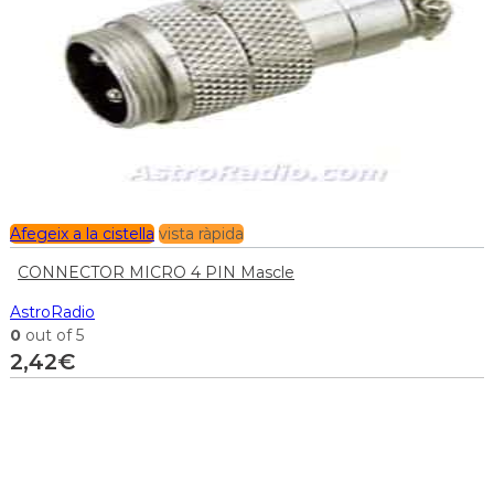
Afegeix a la cistella
vista ràpida
CONNECTOR MICRO 4 PIN Mascle
AstroRadio
0
out of 5
2,42
€