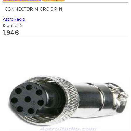
CONNECTOR MICRO 6 PIN
AstroRadio
0
out of 5
1,94
€