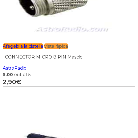
Afegeix a la cistella
vista ràpida
CONNECTOR MICRO 8 PIN Mascle
AstroRadio
5.00
out of 5
2,90
€