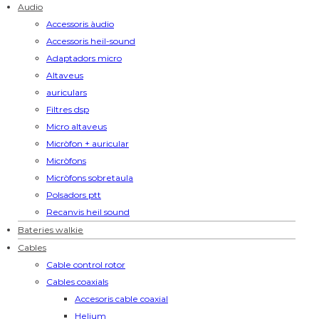
Audio
Accessoris àudio
Accessoris heil-sound
Adaptadors micro
Altaveus
auriculars
Filtres dsp
Micro altaveus
Micròfon + auricular
Micròfons
Micròfons sobretaula
Polsadors ptt
Recanvis heil sound
Bateries walkie
Cables
Cable control rotor
Cables coaxials
Accesoris cable coaxial
Helium