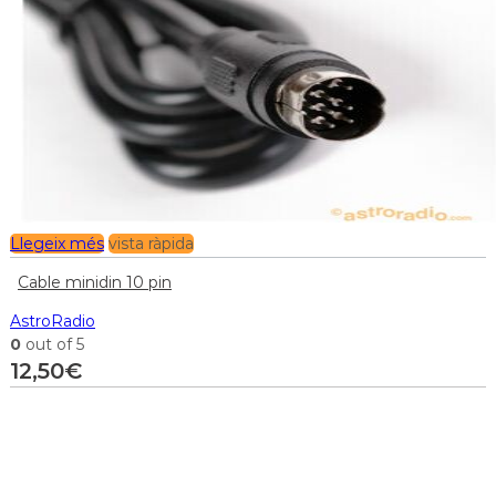
Llegeix més
vista ràpida
Cable minidin 10 pin
AstroRadio
0
out of 5
12,50
€