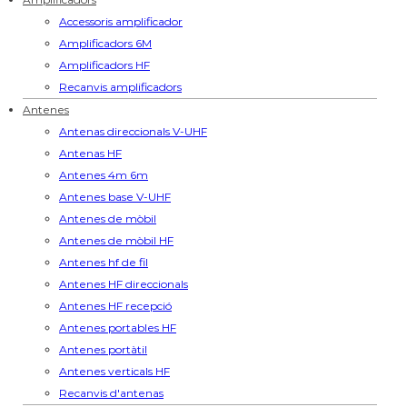
Accessoris amplificador
Amplificadors 6M
Amplificadors HF
Recanvis amplificadors
Antenes
Antenas direccionals V-UHF
Antenas HF
Antenes 4m 6m
Antenes base V-UHF
Antenes de mòbil
Antenes de mòbil HF
Antenes hf de fil
Antenes HF direccionals
Antenes HF recepció
Antenes portables HF
Antenes portàtil
Antenes verticals HF
Recanvis d'antenas