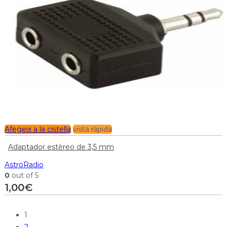
Afegeix a la cistella
vista ràpida
Adaptador estèreo de 3,5 mm
AstroRadio
0
out of 5
1,00
€
1
2