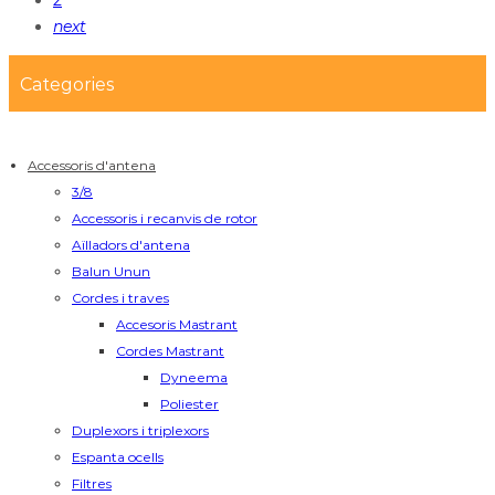
next
Categories
Accessoris d'antena
3/8
Accessoris i recanvis de rotor
Aïlladors d'antena
Balun Unun
Cordes i traves
Accesoris Mastrant
Cordes Mastrant
Dyneema
Poliester
Duplexors i triplexors
Espanta ocells
Filtres