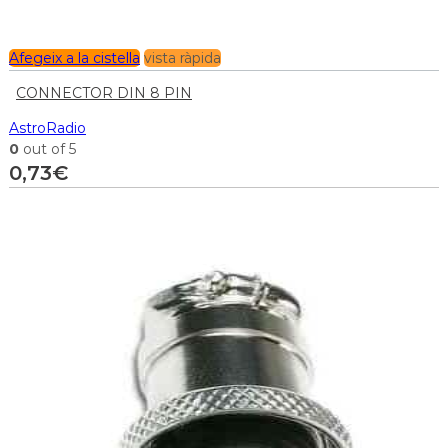
Afegeix a la cistella
vista ràpida
CONNECTOR DIN 8 PIN
AstroRadio
0
out of 5
0,73
€