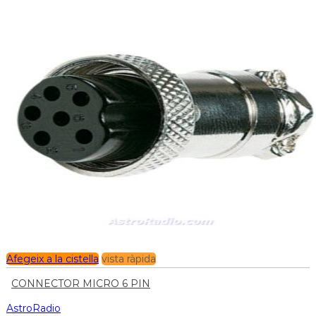
Afegeix a la cistella
vista ràpida
CONNECTOR MICRO 6 PIN
AstroRadio