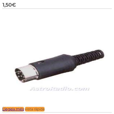
1,50
€
Llegeix més
vista ràpida