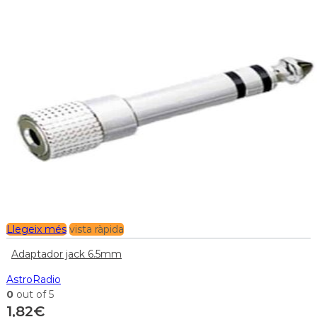
Llegeix més
vista ràpida
Adaptador jack 6.5mm
AstroRadio
0
out of 5
1,82
€