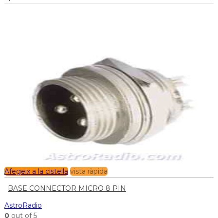
Afegeix a la cistella
vista ràpida
BASE CONNECTOR MICRO 8 PIN
AstroRadio
0
out of 5