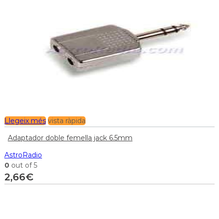
Llegeix més
vista ràpida
Adaptador doble femella jack 6.5mm
AstroRadio
0
out of 5
2,66
€