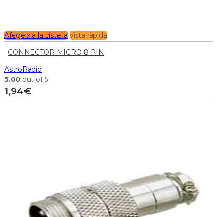
Afegeix a la cistella
vista ràpida
CONNECTOR MICRO 8 PIN
AstroRadio
5.00
out of 5
1,94
€