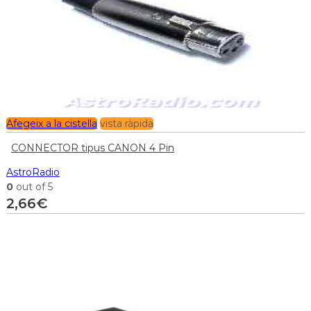
Afegeix a la cistella
vista ràpida
CONNECTOR tipus CANON 4 Pin
AstroRadio
0
out of 5
2,66
€