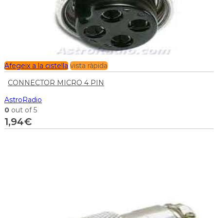
Afegeix a la cistella
vista ràpida
CONNECTOR MICRO 4 PIN
AstroRadio
0
out of 5
1,94
€