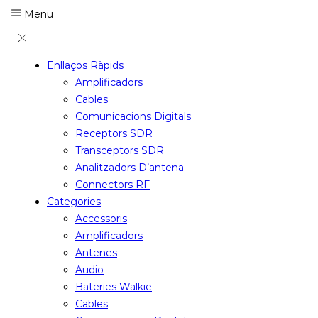
Menu
Enllaços Ràpids
Amplificadors
Cables
Comunicacions Digitals
Receptors SDR
Transceptors SDR
Analitzadors D’antena
Connectors RF
Categories
Accessoris
Amplificadors
Antenes
Audio
Bateries Walkie
Cables