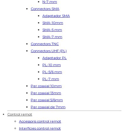
N-7 mm
Connectors SMA
Adaptador SMA
SMA-10mm
SMA-5 mm
SMA-7 mm
Connectors TNC
Connectors UHF (PL)
Adaptador PL
PL-10 mm
PL-5/6 mm
PL-7 mm
Per coaxial 10mm
Per coaxial 13mm
Per coaxial 5/6mm
Per coaxial de 7mm
Control remot
Accessoris control remot
Interfícies control remot