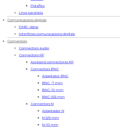
Potaflex
Línia paral·lela
Comunicacions digitals
DMR -dstar
Interfícies comunicacions digitals
Connectors
Connectors àudio
Connectors RF
Accesoris connectores RF
Connectors BNC
Adaptator BNC
BNC -7 mm
BNC-10 mm
BNC-5/6 mm
Connectors N
Adaptador N
N 5/6 mm
N-10 mm