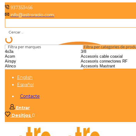
937353456
info@astroradio.com
Filtra per marques
Filtra per categories de prod
English
Español
Contacte
Entrar
Desitjos
0