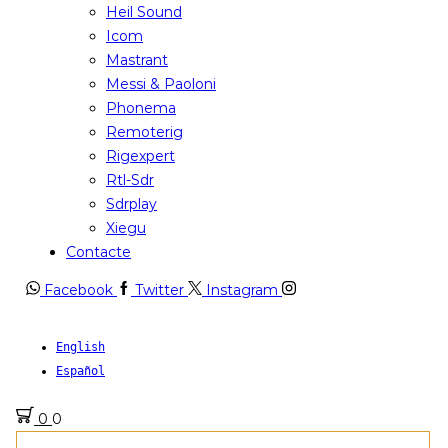
Heil Sound
Icom
Mastrant
Messi & Paoloni
Phonema
Remoterig
Rigexpert
Rtl-Sdr
Sdrplay
Xiegu
Contacte
Facebook
Twitter
Instagram
English
Español
0
0