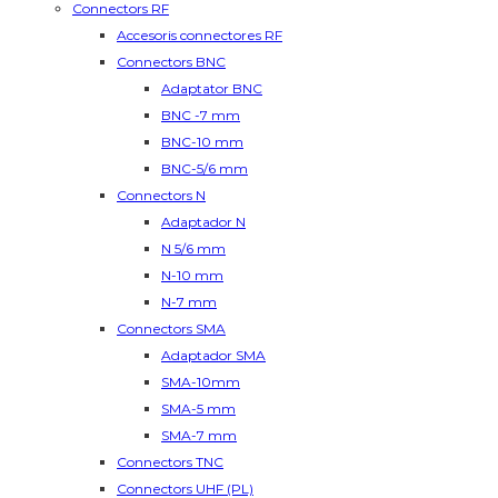
Connectors RF
Accesoris connectores RF
Connectors BNC
Adaptator BNC
BNC -7 mm
BNC-10 mm
BNC-5/6 mm
Connectors N
Adaptador N
N 5/6 mm
N-10 mm
N-7 mm
Connectors SMA
Adaptador SMA
SMA-10mm
SMA-5 mm
SMA-7 mm
Connectors TNC
Connectors UHF (PL)