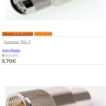
Afegeix a la cistella
vista ràpida
Conector TNC-7
AstroRadio
0
out of 5
5,70
€