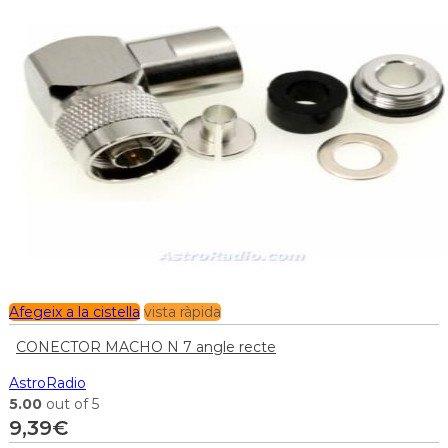
Afegeix a la cistella
vista ràpida
CONECTOR MACHO N 7 angle recte
AstroRadio
5.00
out of 5
9,39
€