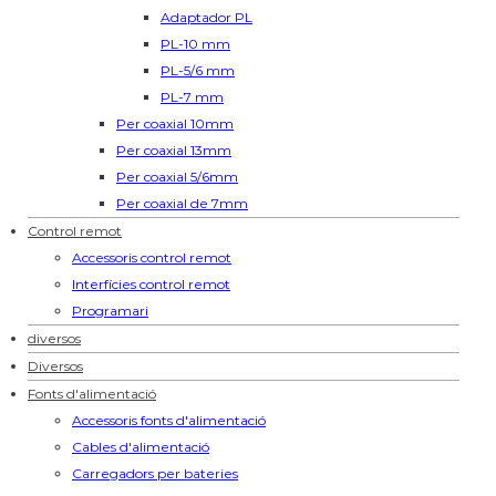
Adaptador PL
PL-10 mm
PL-5/6 mm
PL-7 mm
Per coaxial 10mm
Per coaxial 13mm
Per coaxial 5/6mm
Per coaxial de 7mm
Control remot
Accessoris control remot
Interfícies control remot
Programari
diversos
Diversos
Fonts d'alimentació
Accessoris fonts d'alimentació
Cables d'alimentació
Carregadors per bateries