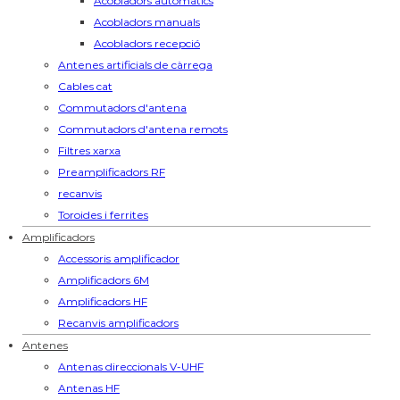
Acobladors automàtics
Acobladors manuals
Acobladors recepció
Antenes artificials de càrrega
Cables cat
Commutadors d'antena
Commutadors d'antena remots
Filtres xarxa
Preamplificadors RF
recanvis
Toroides i ferrites
Amplificadors
Accessoris amplificador
Amplificadors 6M
Amplificadors HF
Recanvis amplificadors
Antenes
Antenas direccionals V-UHF
Antenas HF