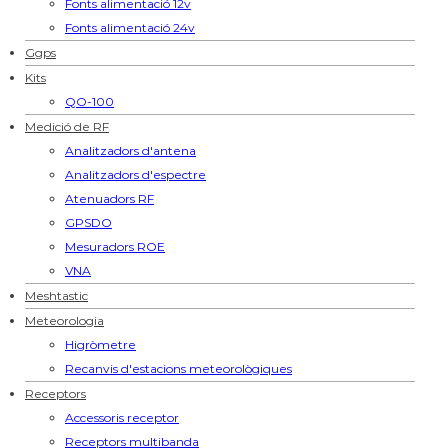
Fonts alimentació 12v
Fonts alimentació 24v
Ggps
Kits
QO-100
Medició de RF
Analitzadors d'antena
Analitzadors d'espectre
Atenuadors RF
GPSDO
Mesuradors ROE
VNA
Meshtastic
Meteorologia
Higròmetre
Recanvis d'estacions meteorològiques
Receptors
Accessoris receptor
Receptors multibanda