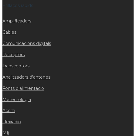
Enllaços ràpids
Amplificadors
Cables
Comunicacions digitals
Receptors
Transceptors
Analitzadors d'antenes
Fonts d'alimentació
Meteorologia
Acom
Flexradio
Mfj