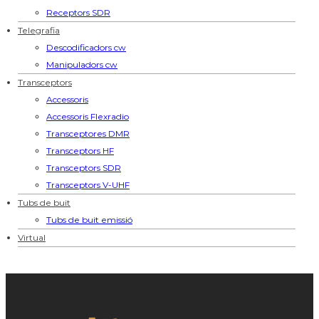
Receptors SDR
Telegrafia
Descodificadors cw
Manipuladors cw
Transceptors
Accessoris
Accessoris Flexradio
Transceptores DMR
Transceptors HF
Transceptors SDR
Transceptors V-UHF
Tubs de buit
Tubs de buit emissió
Virtual