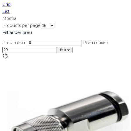
Grid
List
Mostra
Products per page
Filtrar per preu
Preu mínim
Preu màxim
Filtre