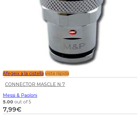
Afegeix a la cistella
vista ràpida
CONNECTOR MASCLE N 7
Messi & Paoloni
5.00
out of 5
7,99
€