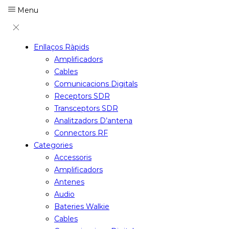
Menu
Enllaços Ràpids
Amplificadors
Cables
Comunicacions Digitals
Receptors SDR
Transceptors SDR
Analitzadors D’antena
Connectors RF
Categories
Accessoris
Amplificadors
Antenes
Audio
Bateries Walkie
Cables