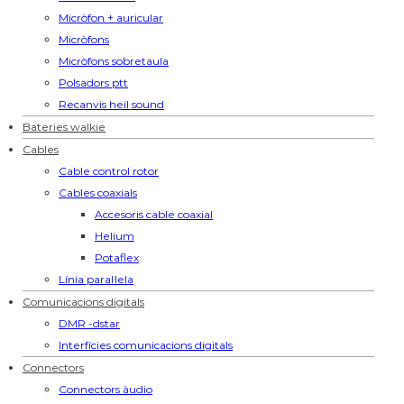
Micròfon + auricular
Micròfons
Micròfons sobretaula
Polsadors ptt
Recanvis heil sound
Bateries walkie
Cables
Cable control rotor
Cables coaxials
Accesoris cable coaxial
Helium
Potaflex
Línia paral·lela
Comunicacions digitals
DMR -dstar
Interfícies comunicacions digitals
Connectors
Connectors àudio