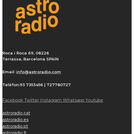
Roca i Roca 69, 08226
Terrassa, Barcelona SPAIN
Email:
info@astroradio.com
Telèfon:
93 7353456 | 727780727
Facebook
Twitter
Instagram
Whatsapp
Youtube
astroradio.cat
astroradio.es
astroradio.pt
astroradio.fr