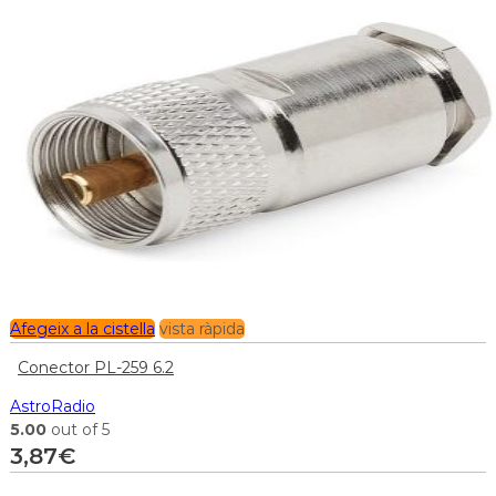
Afegeix a la cistella
vista ràpida
Conector PL-259 6.2
AstroRadio
5.00
out of 5
3,87
€