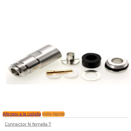
Afegeix a la cistella
vista ràpida
Connector N femella 7