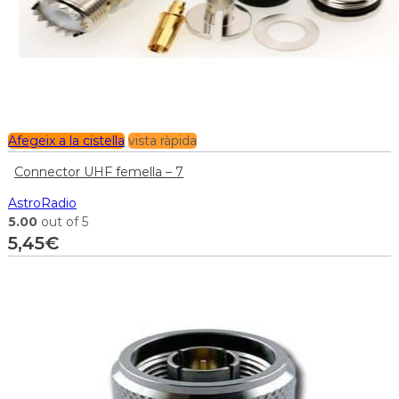
Afegeix a la cistella
vista ràpida
Connector UHF femella – 7
AstroRadio
5.00
out of 5
5,45
€