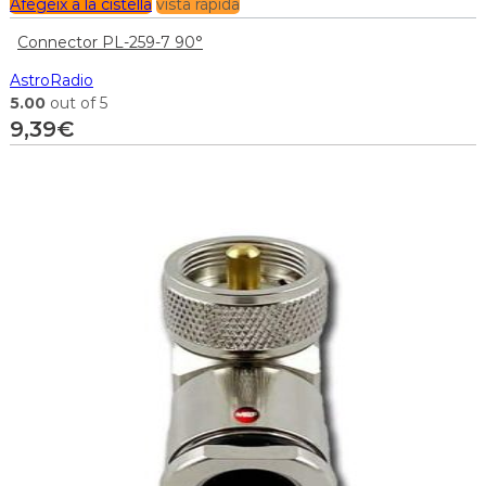
Afegeix a la cistella
vista ràpida
Connector PL-259-7 90°
AstroRadio
5.00
out of 5
9,39
€