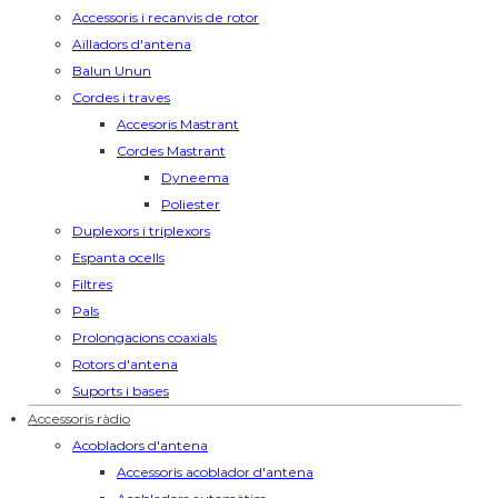
Accessoris i recanvis de rotor
Aïlladors d'antena
Balun Unun
Cordes i traves
Accesoris Mastrant
Cordes Mastrant
Dyneema
Poliester
Duplexors i triplexors
Espanta ocells
Filtres
Pals
Prolongacions coaxials
Rotors d'antena
Suports i bases
Accessoris ràdio
Acobladors d'antena
Accessoris acoblador d'antena