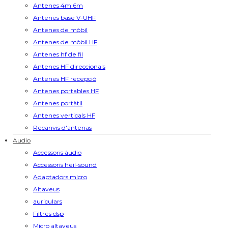
Antenes 4m 6m
Antenes base V-UHF
Antenes de mòbil
Antenes de mòbil HF
Antenes hf de fil
Antenes HF direccionals
Antenes HF recepció
Antenes portables HF
Antenes portàtil
Antenes verticals HF
Recanvis d'antenas
Audio
Accessoris àudio
Accessoris heil-sound
Adaptadors micro
Altaveus
auriculars
Filtres dsp
Micro altaveus