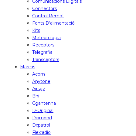
Comunicacions Digitals
Connectors
Control Remot
Fonts D’alimentació
Kits
Meteorologia
Receptors
Telegrafia
Transceptors
Marcas
Acom
Anytone
Airspy
Bhi
Cgantenna
D-Original
Diamond
Dxpatrol
Flexradio