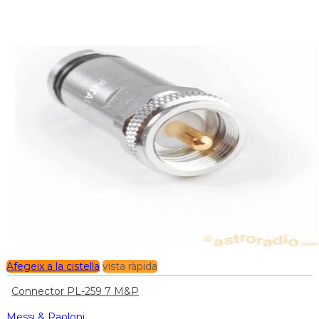
Afegeix a la cistella
vista ràpida
Connector PL-259 7 M&P
Messi & Paoloni