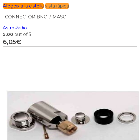
Afegeix a la cistella
vista ràpida
CONNECTOR BNC-7 MASC
AstroRadio
5.00
out of 5
6,05
€