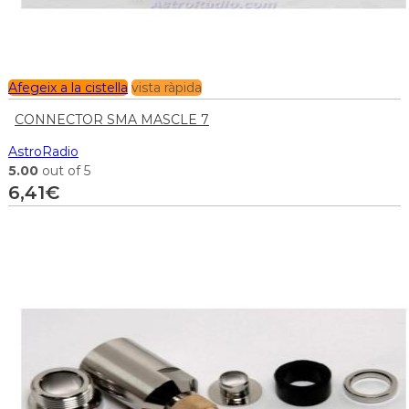
Afegeix a la cistella
vista ràpida
CONNECTOR SMA MASCLE 7
AstroRadio
5.00
out of 5
6,41
€