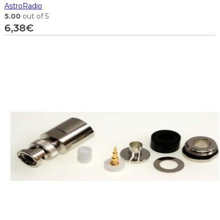
AstroRadio
5.00
out of 5
6,38
€