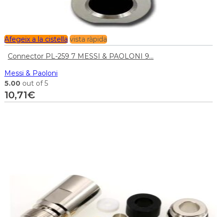
Afegeix a la cistella
vista ràpida
Connector PL-259 7 MESSI & PAOLONI 9...
Messi & Paoloni
5.00
out of 5
10,71
€