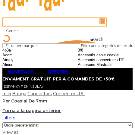
Search
Filtra per marques
Filtra per categories de produ
NOVETATS
-
OFERTES
ENVIAMENT GRATUÏT PER A COMANDES DE +50€
(ESPANYA PENÍNSULA)
Inici
Botiga
Connectors
Connectors RF
Per Coaxial De 7mm
Torna a la pàgina anterior
Filters
View as: