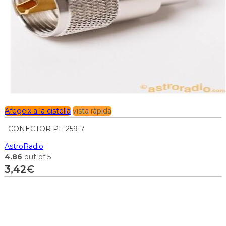
Afegeix a la cistella
vista ràpida
CONECTOR PL-259-7
AstroRadio
4.86
out of 5
3,42
€