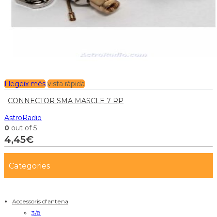
Llegeix més
vista ràpida
CONNECTOR SMA MASCLE 7 RP
AstroRadio
0
out of 5
4,45
€
Categories
Accessoris d'antena
3/8