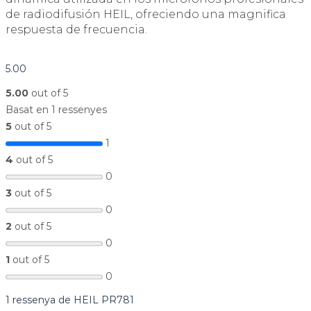
de radiodifusión HEIL, ofreciendo una magnifica
respuesta de frecuencia.
5.00
5.00
out of 5
Basat en 1 ressenyes
5
out of 5
1
4
out of 5
0
3
out of 5
0
2
out of 5
0
1
out of 5
0
1 ressenya de
HEIL PR781