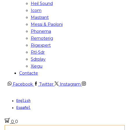
Heil Sound
Icom
Mastrant
Messi & Paoloni
Phonema
Remoterig
Rigexpert
Rtl-Sdr
Sdrplay
Xiegu
Contacte
Facebook
Twitter
Instagram
English
Español
0
0