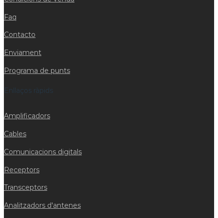
Faq
Contacto
Enviament
Programa de punts
Enllaços ràpids
Amplificadors
Cables
Comunicacions digitals
Receptors
Transceptors
Analitzadors d'antenes