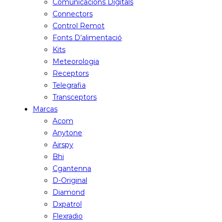
Comunicacions Digitals
Connectors
Control Remot
Fonts D’alimentació
Kits
Meteorologia
Receptors
Telegrafia
Transceptors
Marcas
Acom
Anytone
Airspy
Bhi
Cgantenna
D-Original
Diamond
Dxpatrol
Flexradio