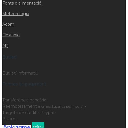
Fonts d'alimentació
Meteorologia
Acom
Flexradio
Mfj
Butlletí
Butlletí informatiu
Formes de pagament
Transferència bancària-
Reemborsament
-
(només Espanya península)
Targeta de crèdit - Paypal -
Bizum -