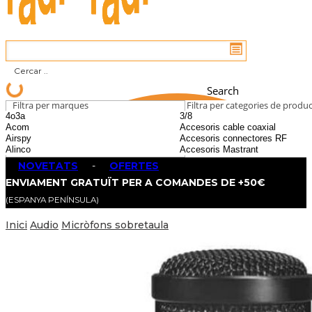
Search
Filtra per marques
Filtra per categories de produ
NOVETATS
-
OFERTES
ENVIAMENT GRATUÏT PER A COMANDES DE +50€
(ESPANYA PENÍNSULA)
Inici
Audio
Micròfons sobretaula