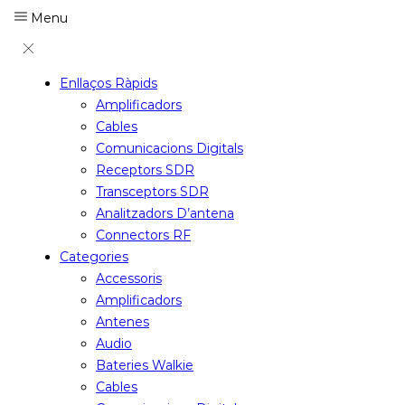
Menu
Enllaços Ràpids
Amplificadors
Cables
Comunicacions Digitals
Receptors SDR
Transceptors SDR
Analitzadors D’antena
Connectors RF
Categories
Accessoris
Amplificadors
Antenes
Audio
Bateries Walkie
Cables