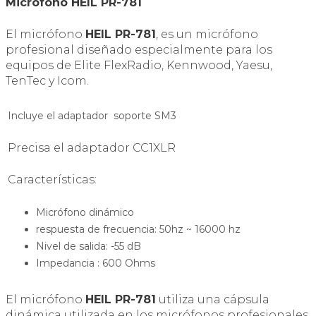
Micrófono HEIL PR-781
El micrófono
HEIL PR-781
, es un micrófono
profesional diseñado especialmente para los
equipos de Elite FlexRadio, Kennwood, Yaesu,
TenTec y Icom.
Incluye el adaptador soporte SM3
Precisa el adaptador CC1XLR
Características:
Micrófono dinámico
respuesta de frecuencia: 50hz ~ 16000 hz
Nivel de salida: -55 dB
Impedancia : 600 Ohms
El micrófono
HEIL PR-781
utiliza una cápsula
dinámica utilizada en los micrófonos profesionales