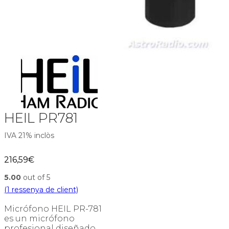
HEIL PR781
IVA 21% inclòs
216,59
€
5.00
out of 5
(
1
ressenya de client)
Micrófono HEIL PR-781
es un micrófono
profesional diseñado