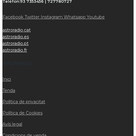
Telèfon:
93 7353456 | 727780727
Facebook
Twitter
Instagram
Whatsapp
Youtube
astroradio.cat
astroradio.es
astroradio.pt
astroradio.fr
iNFORMACIÓ
Inici
Tenda
Política de privacitat
Política de Cookies
Avís legal
Condicions de venda