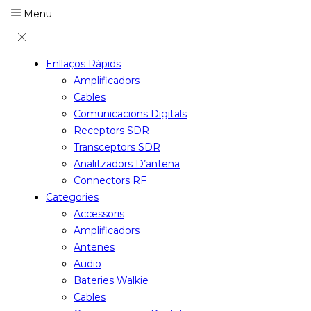
Menu
Enllaços Ràpids
Amplificadors
Cables
Comunicacions Digitals
Receptors SDR
Transceptors SDR
Analitzadors D’antena
Connectors RF
Categories
Accessoris
Amplificadors
Antenes
Audio
Bateries Walkie
Cables