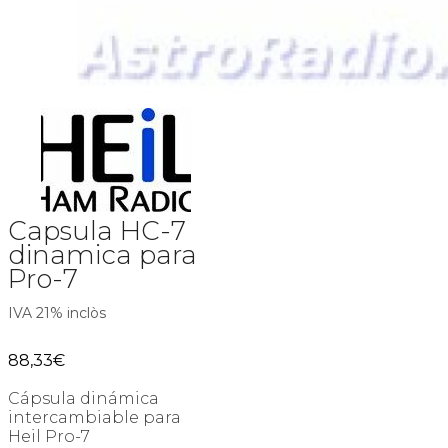
Capsula HC-7
dinamica para
Pro-7
IVA 21% inclòs
88,33
€
Cápsula dinámica
intercambiable para
Heil Pro-7