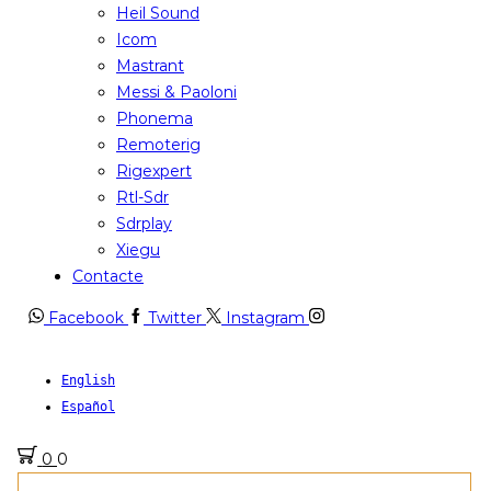
Heil Sound
Icom
Mastrant
Messi & Paoloni
Phonema
Remoterig
Rigexpert
Rtl-Sdr
Sdrplay
Xiegu
Contacte
Facebook
Twitter
Instagram
English
Español
0
0