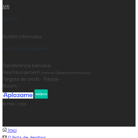
Mfj
Butlletí
Butlletí informatiu
Formes de pagament
Transferència bancària-
Reemborsament
-
(només Espanya península)
Targeta de crèdit - Paypal -
Bizum -
© 1998 - 2026
Inici
0
llista de desitjos