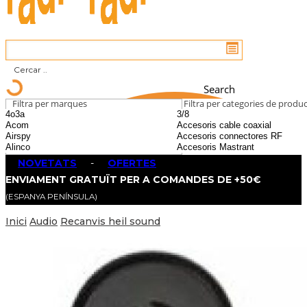
Search
Filtra per marques
Filtra per categories de produ
NOVETATS
-
OFERTES
ENVIAMENT GRATUÏT PER A COMANDES DE +50€
(ESPANYA PENÍNSULA)
Inici
Audio
Recanvis heil sound