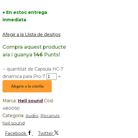
● En estoc entrega
inmediata
Afegir a la Llista de desitjos
Compra aquest producte
ara i guanya
146
Punts!
quantitat de Capsula HC-7
dinamica para Pro-7
Afegeix a la cistella
Marca:
Heil sound
Cod:
480050
Categoria:
Audio
,
Recanvis
heil sound
Facebook
Twitter