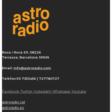
Roca i Roca 69, 08226
Terrassa, Barcelona SPAIN
Email:
info@astroradio.com
Telèfon:
93 7353456 | 727780727
Facebook
Twitter
Instagram
Whatsapp
Youtube
astroradio.cat
astroradio.es