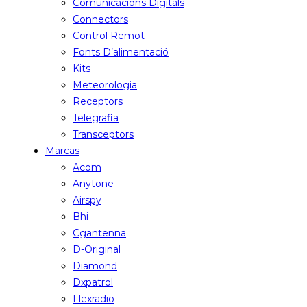
Comunicacions Digitals
Connectors
Control Remot
Fonts D’alimentació
Kits
Meteorologia
Receptors
Telegrafia
Transceptors
Marcas
Acom
Anytone
Airspy
Bhi
Cgantenna
D-Original
Diamond
Dxpatrol
Flexradio