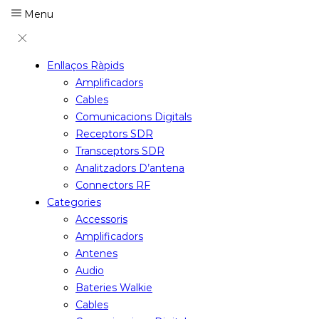
Menu
Enllaços Ràpids
Amplificadors
Cables
Comunicacions Digitals
Receptors SDR
Transceptors SDR
Analitzadors D’antena
Connectors RF
Categories
Accessoris
Amplificadors
Antenes
Audio
Bateries Walkie
Cables