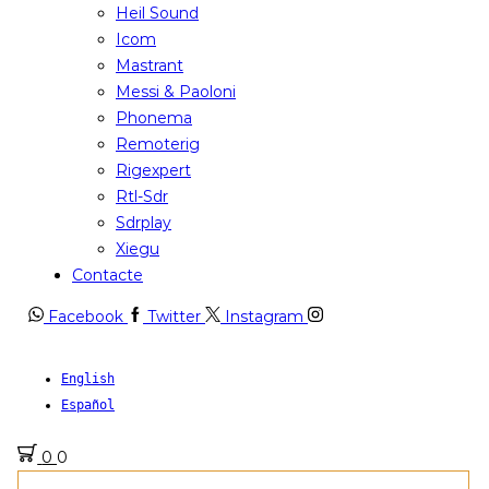
Heil Sound
Icom
Mastrant
Messi & Paoloni
Phonema
Remoterig
Rigexpert
Rtl-Sdr
Sdrplay
Xiegu
Contacte
Facebook
Twitter
Instagram
English
Español
0
0