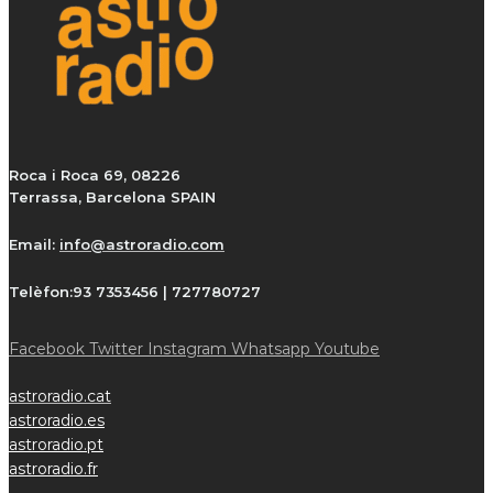
Roca i Roca 69, 08226
Terrassa, Barcelona SPAIN
Email:
info@astroradio.com
Telèfon:
93 7353456 | 727780727
Facebook
Twitter
Instagram
Whatsapp
Youtube
astroradio.cat
astroradio.es
astroradio.pt
astroradio.fr