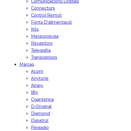
Comunicacions Digitals
Connectors
Control Remot
Fonts D’alimentació
Kits
Meteorologia
Receptors
Telegrafia
Transceptors
Marcas
Acom
Anytone
Airspy
Bhi
Cgantenna
D-Original
Diamond
Dxpatrol
Flexradio