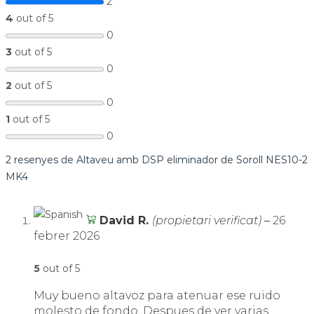
2
4
out of 5
0
3
out of 5
0
2
out of 5
0
1
out of 5
0
2 resenyes de
Altaveu amb DSP eliminador de Soroll NES10-2
MK4
David R.
(propietari verificat)
–
26
febrer 2026
5
out of 5
Muy bueno altavoz para atenuar ese ruido
molesto de fondo. Despues de ver varias