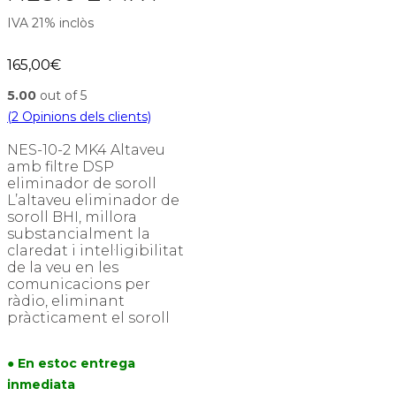
IVA 21% inclòs
165,00
€
5.00
out of 5
(
2
Opinions dels clients)
NES-10-2 MK4 Altaveu
amb filtre DSP
eliminador de soroll
L’altaveu eliminador de
soroll BHI, millora
substancialment la
claredat i intel·ligibilitat
de la veu en les
comunicacions per
ràdio, eliminant
pràcticament el soroll
● En estoc entrega
inmediata