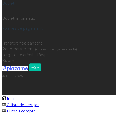
Butlletí
Butlletí informatiu
Formes de pagament
Transferència bancària-
Reemborsament
-
(només Espanya península)
Targeta de crèdit - Paypal -
Bizum -
© 1998 - 2026
Inici
0
llista de desitjos
El meu compte