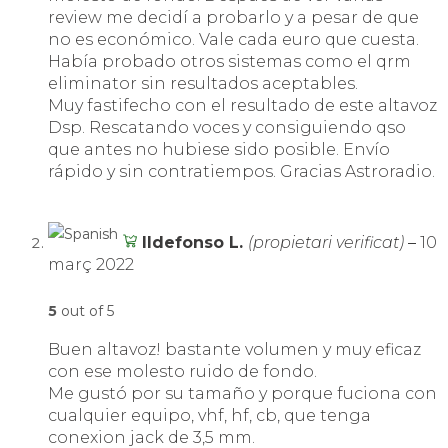
review me decidí a probarlo y a pesar de que
no es económico. Vale cada euro que cuesta.
Había probado otros sistemas como el qrm
eliminator sin resultados aceptables.
Muy fastifecho con el resultado de este altavoz
Dsp. Rescatando voces y consiguiendo qso
que antes no hubiese sido posible. Envío
rápido y sin contratiempos. Gracias Astroradio.
Ildefonso L.
(propietari verificat)
–
10
març 2022
5
out of 5
Buen altavoz! bastante volumen y muy eficaz
con ese molesto ruido de fondo.
Me gustó por su tamaño y porque fuciona con
cualquier equipo, vhf, hf, cb, que tenga
conexion jack de 3,5 mm.