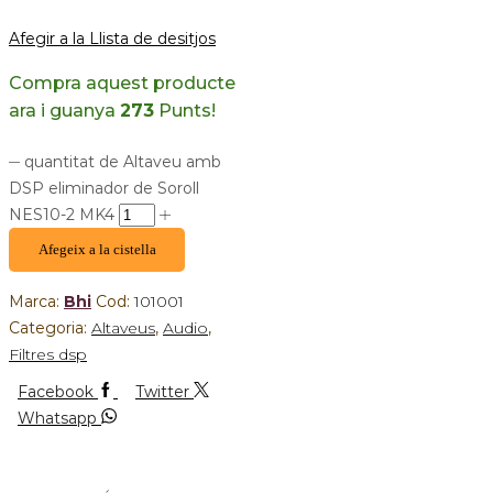
Afegir a la Llista de desitjos
Compra aquest producte
ara i guanya
273
Punts!
quantitat de Altaveu amb
DSP eliminador de Soroll
NES10-2 MK4
Afegeix a la cistella
Marca:
Bhi
Cod:
101001
Categoria:
Altaveus
,
Audio
,
Filtres dsp
Facebook
Twitter
Whatsapp