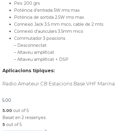
Pes: 200 grs
Potència d’entrada 5W rms max.
Potència de sortida 2.5W rms max
Connexió Jack 3.5 mm mico, cable de 2 mts
Connexió d’auriculars 3.5mm mico
Commutador 3 posicions
– Desconnectat
– Altaveu amplificat
– Altaveu amplificat + DSP
Aplicacions típiques:
Radio Amateur CB Estacions Base VHF Marina
5.00
5.00
out of 5
Basat en 2 ressenyes
5
out of 5