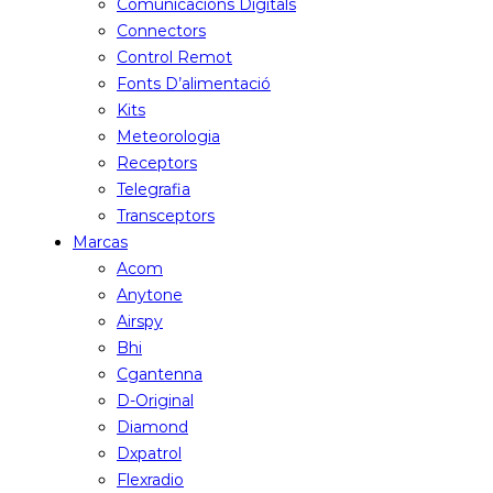
Comunicacions Digitals
Connectors
Control Remot
Fonts D’alimentació
Kits
Meteorologia
Receptors
Telegrafia
Transceptors
Marcas
Acom
Anytone
Airspy
Bhi
Cgantenna
D-Original
Diamond
Dxpatrol
Flexradio