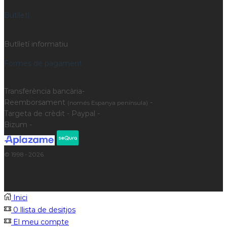
Butlletí
Butlletí informatiu
Formes de pagament
Transferència bancària-
Reemborsament
-
(només Espanya península)
Targeta de crèdit - Paypal -
Bizum -
© 1998 - 2026
Inici
0
llista de desitjos
El meu compte