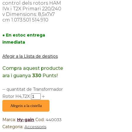
control dels rotors HAM
IVx i T2X Primari 220/240
v Dimensions: 8,5x7x7
cm 1.073.501 514.910
● En estoc entrega
inmediata
Afegir a la Llista de desitjos
Compra aquest producte
ara i guanya
330
Punts!
quantitat de Transformador
Rotor H4,T2X
Afegeix a la cistella
Marca:
Hy-gain
Cod:
440033
Categoria:
Accessoris