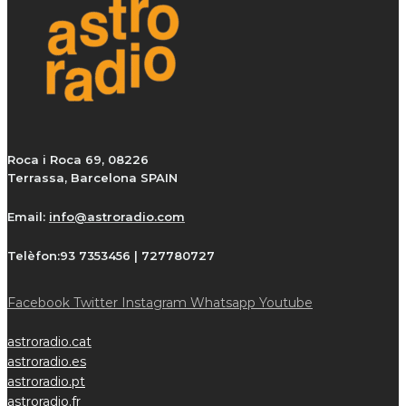
Roca i Roca 69, 08226
Terrassa, Barcelona SPAIN
Email:
info@astroradio.com
Telèfon:
93 7353456 | 727780727
Facebook
Twitter
Instagram
Whatsapp
Youtube
astroradio.cat
astroradio.es
astroradio.pt
astroradio.fr