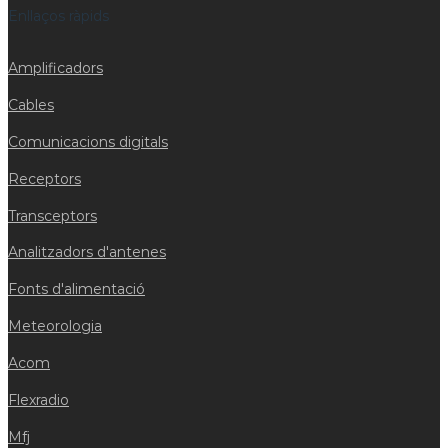
Enllaços ràpids
Amplificadors
Cables
Comunicacions digitals
Receptors
Transceptors
Analitzadors d'antenes
Fonts d'alimentació
Meteorologia
Acom
Flexradio
Mfj