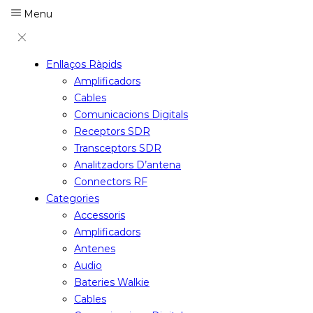
Menu
Enllaços Ràpids
Amplificadors
Cables
Comunicacions Digitals
Receptors SDR
Transceptors SDR
Analitzadors D’antena
Connectors RF
Categories
Accessoris
Amplificadors
Antenes
Audio
Bateries Walkie
Cables