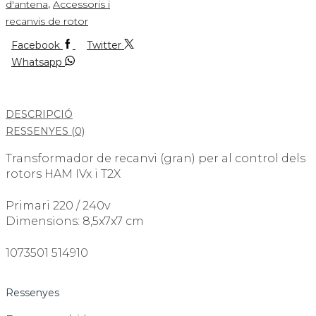
d'antena
,
Accessoris i
recanvis de rotor
Facebook
Twitter
Whatsapp
DESCRIPCIÓ
RESSENYES (0)
Transformador de recanvi (gran) per al control dels
rotors HAM IVx i T2X
Primari 220 / 240v
Dimensions: 8,5x7x7 cm
1073501 514910
Ressenyes