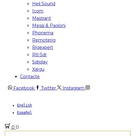
Heil Sound
Icom
Mastrant
Messi & Paoloni
Phonema
Remoterig
Rigexpert
Rtl-Sdr
Sdrplay
Xiegu
Contacte
Facebook
Twitter
Instagram
English
Español
0
0