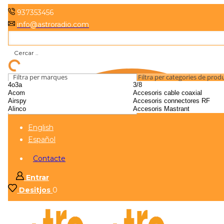
937353456
info@astroradio.com
Filtra per marques
Filtra per categories de prod
English
Español
Contacte
Entrar
Desitjos
0