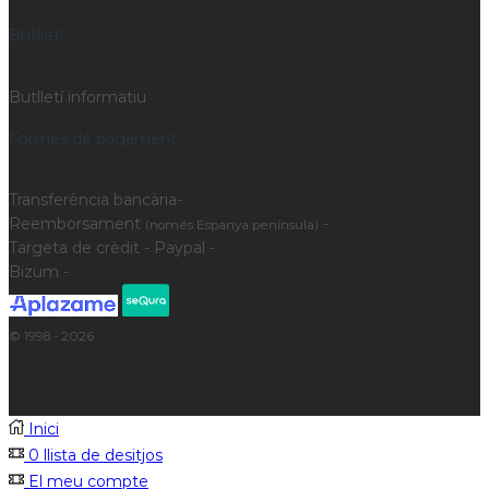
Butlletí
Butlletí informatiu
Formes de pagament
Transferència bancària-
Reemborsament
-
(només Espanya península)
Targeta de crèdit - Paypal -
Bizum -
© 1998 - 2026
Inici
0
llista de desitjos
El meu compte