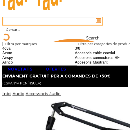
Search
Filtra per marques
Filtra per categories de produ
NOVETATS
-
OFERTES
ENVIAMENT GRATUÏT PER A COMANDES DE +50€
(ESPANYA PENÍNSULA)
Inici
Audio
Accessoris àudio