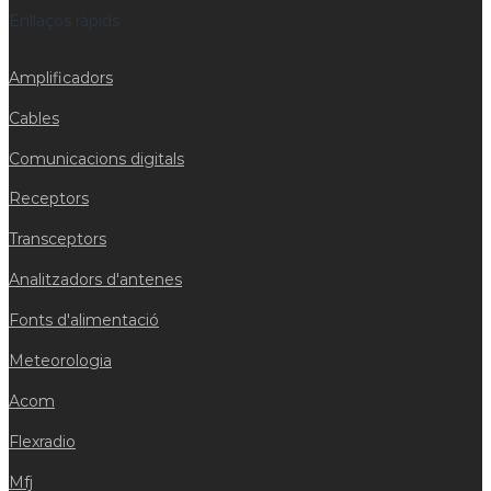
Enllaços ràpids
Amplificadors
Cables
Comunicacions digitals
Receptors
Transceptors
Analitzadors d'antenes
Fonts d'alimentació
Meteorologia
Acom
Flexradio
Mfj