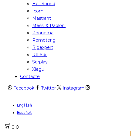
Heil Sound
Icom
Mastrant
Messi & Paoloni
Phonema
Remoterig
Rigexpert
Rtl-Sdr
Sdrplay
Xiegu
Contacte
Facebook
Twitter
Instagram
English
Español
0
0