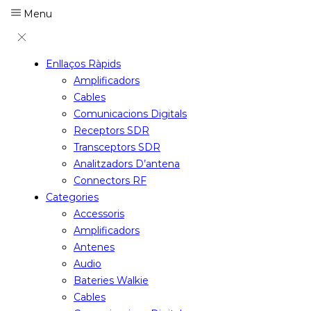
Menu
Enllaços Ràpids
Amplificadors
Cables
Comunicacions Digitals
Receptors SDR
Transceptors SDR
Analitzadors D’antena
Connectors RF
Categories
Accessoris
Amplificadors
Antenes
Audio
Bateries Walkie
Cables