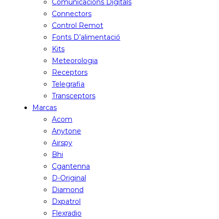
Comunicacions Digitals
Connectors
Control Remot
Fonts D’alimentació
Kits
Meteorologia
Receptors
Telegrafia
Transceptors
Marcas
Acom
Anytone
Airspy
Bhi
Cgantenna
D-Original
Diamond
Dxpatrol
Flexradio