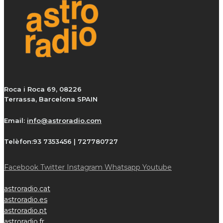
Roca i Roca 69, 08226
Terrassa, Barcelona SPAIN
Email:
info@astroradio.com
Telèfon:
93 7353456 | 727780727
Facebook
Twitter
Instagram
Whatsapp
Youtube
astroradio.cat
astroradio.es
astroradio.pt
astroradio.fr