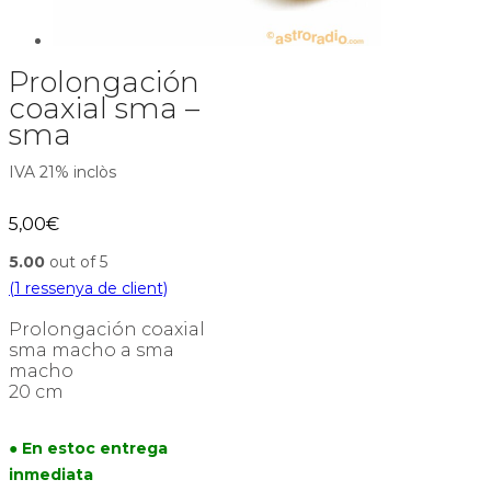
Prolongación
coaxial sma –
sma
IVA 21% inclòs
5,00
€
5.00
out of 5
(
1
ressenya de client)
Prolongación coaxial
sma macho a sma
macho
20 cm
● En estoc entrega
inmediata