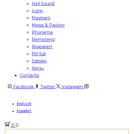
Heil Sound
Icom
Mastrant
Messi & Paoloni
Phonema
Remoterig
Rigexpert
Rtl-Sdr
Sdrplay
Xiegu
Contacte
Facebook
Twitter
Instagram
English
Español
0
0