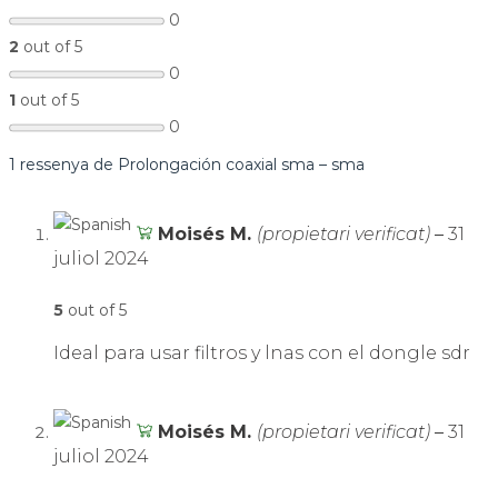
0
2
out of 5
0
1
out of 5
0
1 ressenya de
Prolongación coaxial sma – sma
Moisés M.
(propietari verificat)
–
31
juliol 2024
5
out of 5
Ideal para usar filtros y lnas con el dongle sdr
Moisés M.
(propietari verificat)
–
31
juliol 2024