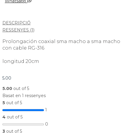
Whatsapp
DESCRIPCIÓ
RESSENYES (1)
Prolongación coaxial sma macho a sma macho
con cable RG-316
longitud 20cm
5.00
5.00
out of 5
Basat en 1 ressenyes
5
out of 5
1
4
out of 5
0
3
out of 5