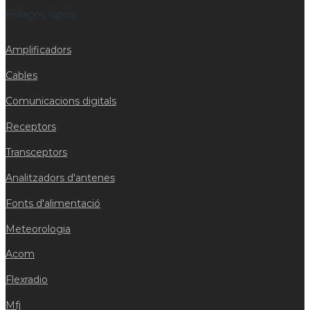
Enllaços ràpids
Amplificadors
Cables
Comunicacions digitals
Receptors
Transceptors
Analitzadors d'antenes
Fonts d'alimentació
Meteorologia
Acom
Flexradio
Mfj