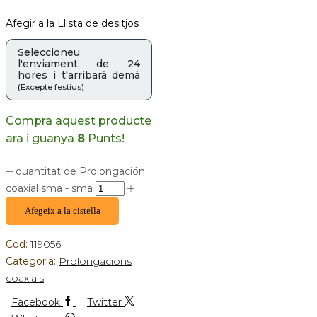
Afegir a la Llista de desitjos
Seleccioneu
l'enviament de 24
hores i t'arribarà demà
(Excepte festius)
Compra aquest producte
ara i guanya
8
Punts!
quantitat de Prolongación
coaxial sma - sma
Afegeix a la cistella
Cod:
119056
Categoria:
Prolongacions
coaxials
Facebook
Twitter