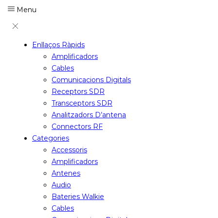
Menu
Enllaços Ràpids
Amplificadors
Cables
Comunicacions Digitals
Receptors SDR
Transceptors SDR
Analitzadors D’antena
Connectors RF
Categories
Accessoris
Amplificadors
Antenes
Audio
Bateries Walkie
Cables