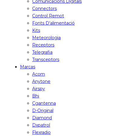
Comunicacions Digitals
Connectors
Control Remot
Fonts D’alimentació
Kits
Meteorologia
Receptors
Telegrafia
Transceptors
Marcas
Acom
Anytone
Airspy
Bhi
Cgantenna
D-Original
Diamond
Dxpatrol
Flexradio