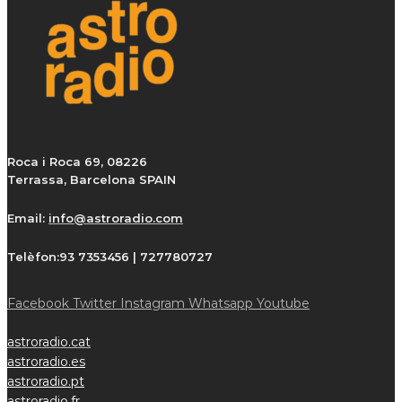
Roca i Roca 69, 08226
Terrassa, Barcelona SPAIN
Email:
info@astroradio.com
Telèfon:
93 7353456 | 727780727
Facebook
Twitter
Instagram
Whatsapp
Youtube
astroradio.cat
astroradio.es
astroradio.pt
astroradio.fr