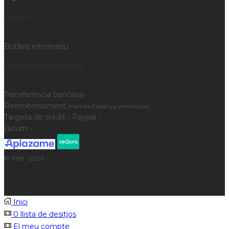
Butlletí
Butlletí informatiu
Formes de pagament
Transferència bancària-
Reemborsament
-
(només Espanya península)
Targeta de crèdit - Paypal -
Bizum -
© 1998 - 2026
Inici
0
llista de desitjos
El meu compte