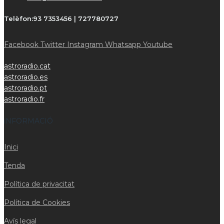
Telèfon:
93 7353456 | 727780727
Facebook
Twitter
Instagram
Whatsapp
Youtube
astroradio.cat
astroradio.es
astroradio.pt
astroradio.fr
iNFORMACIÓ
Inici
Tenda
Política de privacitat
Política de Cookies
Avís legal