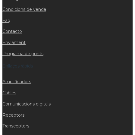
Condicions de venda
Faq
Contacto
Enviament
Programa de punts
Enllaços ràpids
Amplificadors
Cables
Comunicacions digitals
Receptors
Transceptors