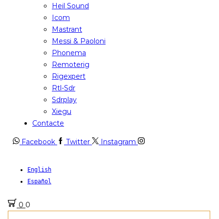
Heil Sound
Icom
Mastrant
Messi & Paoloni
Phonema
Remoterig
Rigexpert
Rtl-Sdr
Sdrplay
Xiegu
Contacte
Facebook
Twitter
Instagram
English
Español
0
0