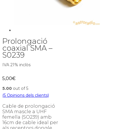
Prolongació
coaxial SMA –
S0239
IVA 21% inclòs
5,00
€
5.00
out of 5
(
5
Opinions dels clients)
Cable de prolongació
SMA mascle a UHF
femella (SO239) amb
16cm de cable ideal per
als receptors dongle