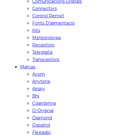
Comunicacions Digitals
Connectors
Control Remot
Fonts D’alimentació
Kits
Meteorologia
Receptors
Telegrafia
Transceptors
Marcas
Acom
Anytone
Airspy
Bhi
Cgantenna
D-Original
Diamond
Dxpatrol
Flexradio