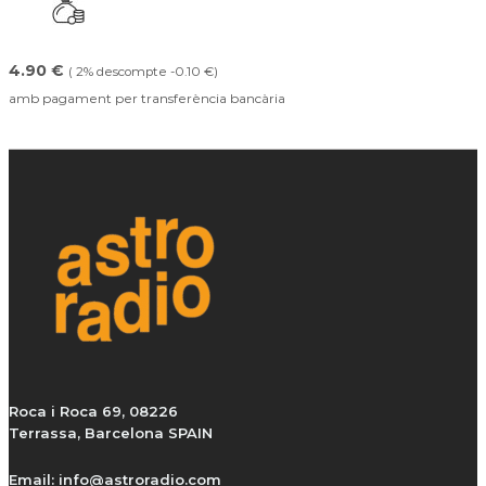
4.90 €
( 2% descompte -0.10 €)
amb pagament per transferència bancària
Roca i Roca 69, 08226
Terrassa, Barcelona SPAIN
Email:
info@astroradio.com