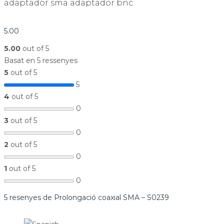
adaptador sma adaptador bnc
5.00
5.00
out of 5
Basat en 5 ressenyes
5
out of 5
5
4
out of 5
0
3
out of 5
0
2
out of 5
0
1
out of 5
0
5 resenyes de
Prolongació coaxial SMA – S0239