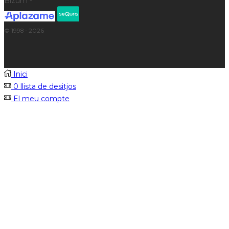
Bizum -
© 1998 - 2026
Inici
0
llista de desitjos
El meu compte