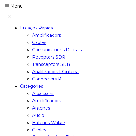
Menu
Enllaços Ràpids
Amplificadors
Cables
Comunicacions Digitals
Receptors SDR
Transceptors SDR
Analitzadors D’antena
Connectors RF
Categories
Accessoris
Amplificadors
Antenes
Audio
Bateries Walkie
Cables