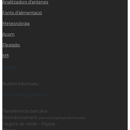
Analitzadors d'antenes
Fonts d'alimentació
Meteorologia
Acom
Flexradio
Mfj
Butlletí
Butlletí informatiu
Formes de pagament
Transferència bancària-
Reemborsament
-
(només Espanya península)
Targeta de crèdit - Paypal -