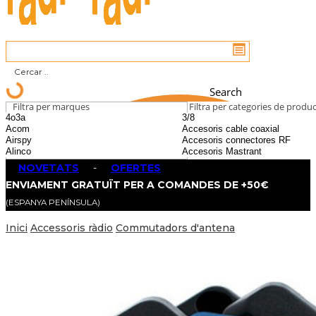
Search
Filtra per marques
Filtra per categories de produ
NOVETATS
-
OFERTES
ENVIAMENT GRATUÏT PER A COMANDES DE +50€
(ESPANYA PENÍNSULA)
Inici
Accessoris ràdio
Commutadors d'antena