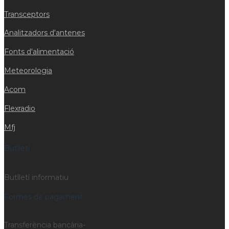
Transceptors
Analitzadors d'antenes
Fonts d'alimentació
Meteorologia
Acom
Flexradio
Mfj
Butlletí
Butlletí informatiu
Formes de pagament
Transferència bancària-