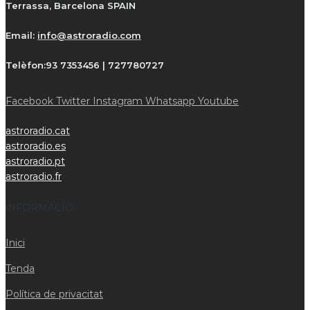
Terrassa, Barcelona SPAIN
Email:
info@astroradio.com
Telèfon:
93 7353456 | 727780727
Facebook
Twitter
Instagram
Whatsapp
Youtube
astroradio.cat
astroradio.es
astroradio.pt
astroradio.fr
iNFORMACIÓ
Inici
Tenda
Política de privacitat