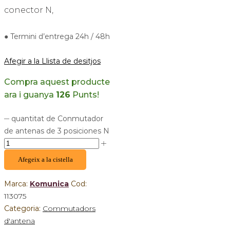
conector N,
● Termini d’entrega 24h / 48h
Afegir a la Llista de desitjos
Compra aquest producte
ara i guanya
126
Punts!
quantitat de Conmutador
de antenas de 3 posiciones N
Afegeix a la cistella
Marca:
Komunica
Cod:
113075
Categoria:
Commutadors
d'antena