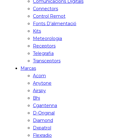
Comunicacions Digitals
Connectors
Control Remot
Fonts D’alimentació
Kits
Meteorologia
Receptors
Telegrafia
Transceptors
Marcas
Acom
Anytone
Airspy
Bhi
Cgantenna
D-Original
Diamond
Dxpatrol
Flexradio