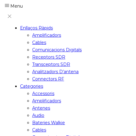
Menu
Enllaços Ràpids
Amplificadors
Cables
Comunicacions Digitals
Receptors SDR
Transceptors SDR
Analitzadors D’antena
Connectors RF
Categories
Accessoris
Amplificadors
Antenes
Audio
Bateries Walkie
Cables