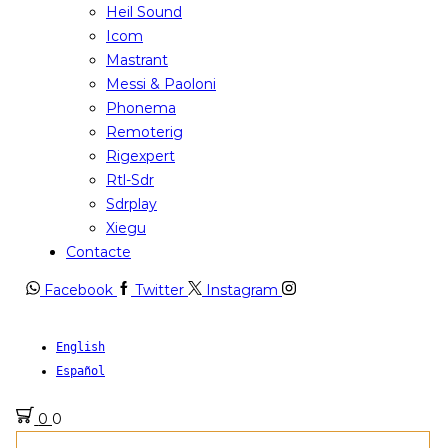
Heil Sound
Icom
Mastrant
Messi & Paoloni
Phonema
Remoterig
Rigexpert
Rtl-Sdr
Sdrplay
Xiegu
Contacte
Facebook
Twitter
Instagram
English
Español
0
0