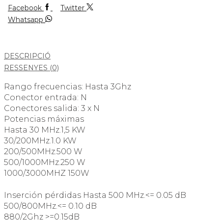
Facebook
Twitter
Whatsapp
DESCRIPCIÓ
RESSENYES (0)
Rango frecuencias: Hasta 3Ghz
Conector entrada: N
Conectores salida: 3 x N
Potencias máximas
Hasta 30 MHz.1,5 KW
30/200MHz.1.0 KW
200/500MHz.500 W
500/1000MHz.250 W
1000/3000MHZ 150W
Inserción pérdidas Hasta 500 MHz.<= 0.05 dB
500/800MHz.<= 0.10 dB
880/2Ghz >=0.15dB