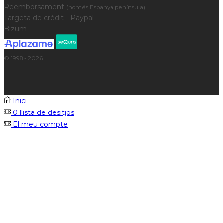
Reemborsament
-
(només Espanya península)
Targeta de crèdit - Paypal -
Bizum -
© 1998 - 2026
Inici
0
llista de desitjos
El meu compte